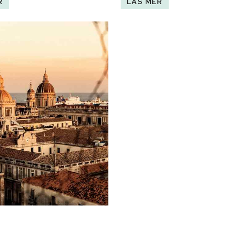
R
LÄS MER