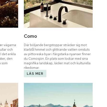
Como
der vägarna 
Där böljande bergstoppar sträcker sig mot 
ullar och 
klarblå himmel och glittrande vatten omsluts 
I det enkla 
av pittoreska byar i färgstarka nyanser finner 
ker, den 
du Comosjön. En plats som lockar med sina 
 som 
magnifika landskap, läcker mat och kulturella 
rikedomar.
LÄS MER