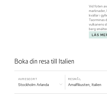
Vid foten av
marknader, 
kvällar i gyl
Taorminas dr
vulkanens sl
berg smälte
LÄS ME
Boka din resa till
Italien
AVRESEORT
RESMÅL
Stockholm Arlanda
Amalfikusten, Italien