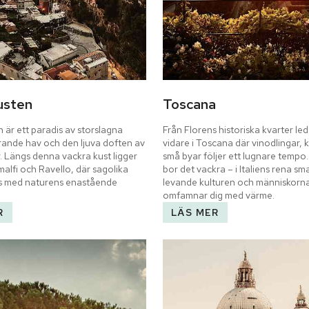
usten
Toscana
 är ett paradis av storslagna 
Från Florens historiska kvarter le
ttrande hav och den ljuva doften av 
vidare i Toscana där vinodlingar, k
. Längs denna vackra kust ligger 
små byar följer ett lugnare tempo. 
alfi och Ravello, där sagolika 
bor det vackra – i Italiens rena sma
s med naturens enastående 
levande kulturen och människorna
omfamnar dig med värme.
R
LÄS MER