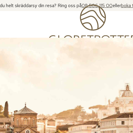
l du helt skräddarsy din resa? Ring oss på
08 506 115 00
eller
boka 