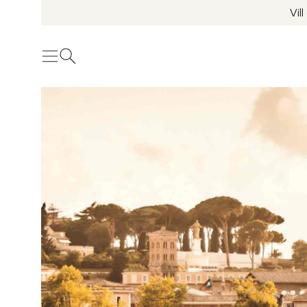
Vil
Meny
Öppna sök
Se fler bilder