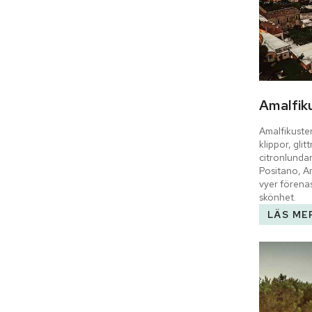
Amalfik
Amalfikusten
klippor, gli
citronlundar
Positano, Am
vyer förena
skönhet.
LÄS ME