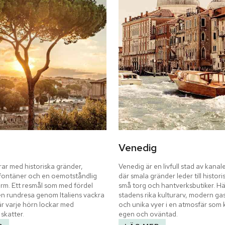
Venedig
ar med historiska gränder, 
Venedig är en livfull stad av kanale
fontäner och en oemotståndlig 
där smala gränder leder till historis
arm. Ett resmål som med fördel 
små torg och hantverksbutiker. Hä
n rundresa genom Italiens vackra 
stadens rika kulturarv, modern ga
r varje hörn lockar med 
och unika vyer i en atmosfär som 
skatter.
egen och oväntad.