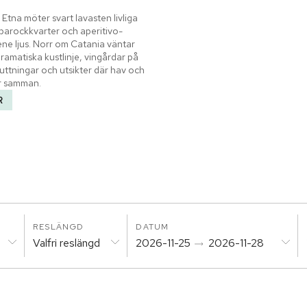
 Etna möter svart lavasten livliga 
barockkvarter och aperitivo-
lene ljus. Norr om Catania väntar 
amatiska kustlinje, vingårdar på 
uttningar och utsikter där hav och 
r samman.
R
RESLÄNGD
DATUM
Valfri reslängd
2026-11-25
2026-11-28