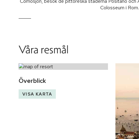
Comosjön, besök de pittoreska städerna Positano och Am
Colosseum i Rom.
Våra resmål
Överblick
VISA KARTA