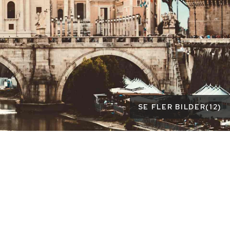
SE FLER BILDER
(
12
)