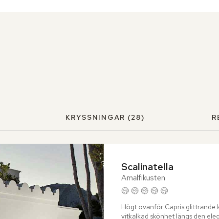
KRYSSNINGAR
(28)
R
Scalinatella
Amalfikusten
Högt ovanför Capris glittrande ku
vitkalkad skönhet längs den eleg