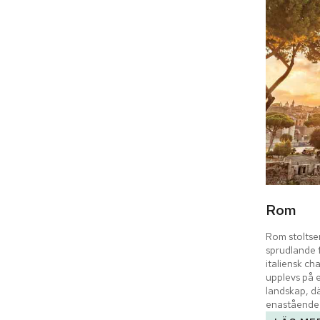
Rom
Rom stoltser
sprudlande 
italiensk ch
upplevs på e
landskap, dä
enastående 