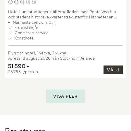
Hotel Lungarno ligger intill Arnofloden, med Ponte Vecchio 
och stadens historiska kvarter strax utanför. Här möter en 
avslappnad färgpalett i blått, vitt och brunt en omfattande...
Närmaste centrum: 0 m
Frukost ingår
Concierge-service
Konsthotell
Flyg och hotell, 1 vecka, 2 vuxna
Avresa 18 augusti 2026 från Stockholm Arlanda
51.590:-
VÄLJ
25.795:-/person
VISA FLER