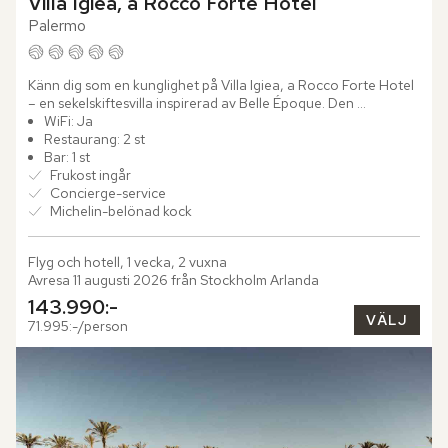
Villa Igiea, a Rocco Forte Hotel
Palermo
Känn dig som en kunglighet på Villa Igiea, a Rocco Forte Hotel 
– en sekelskiftesvilla inspirerad av Belle Époque. Den 
majestätiska byggnaden uppfördes av den inflytelserika...
WiFi: Ja
Restaurang: 2 st
Bar: 1 st
Frukost ingår
Concierge-service
Michelin-belönad kock
Flyg och hotell, 1 vecka, 2 vuxna
Avresa 11 augusti 2026 från Stockholm Arlanda
143.990:-
VÄLJ
71.995:-/person