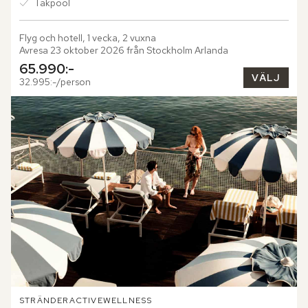
Takpool
Flyg och hotell, 1 vecka, 2 vuxna
Avresa 23 oktober 2026 från Stockholm Arlanda
65.990:-
VÄLJ
32.995:-/person
STRÄNDER
ACTIVE
WELLNESS