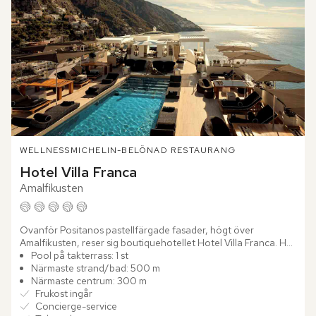
WELLNESS
MICHELIN-BELÖNAD RESTAURANG
Hotel Villa Franca
Amalfikusten
Ovanför Positanos pastellfärgade fasader, högt över 
Amalfikusten, reser sig boutiquehotellet Hotel Villa Franca. Här 
möts modern italiensk design, samtida konst och vidsträckta...
Pool på takterrass: 1 st
Närmaste strand/bad: 500 m
Närmaste centrum: 300 m
Frukost ingår
Concierge-service