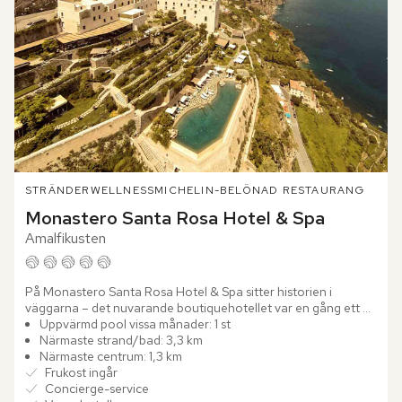
STRÄNDER
WELLNESS
MICHELIN-BELÖNAD RESTAURANG
Monastero Santa Rosa Hotel & Spa
Amalfikusten
På Monastero Santa Rosa Hotel & Spa sitter historien i 
väggarna – det nuvarande boutiquehotellet var en gång ett 
vackert 1600-talskloster. Stenvalv, tunga träportar och svala...
Uppvärmd pool vissa månader: 1 st
Närmaste strand/bad: 3,3 km
Närmaste centrum: 1,3 km
Frukost ingår
Concierge-service