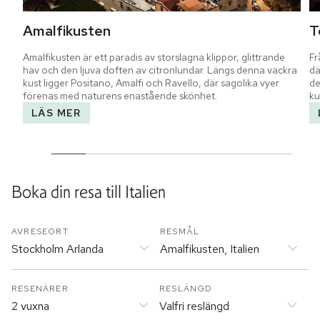
Amalfikusten
T
Amalfikusten är ett paradis av storslagna klippor, glittrande 
Fr
hav och den ljuva doften av citronlundar. Längs denna vackra 
dä
kust ligger Positano, Amalfi och Ravello, där sagolika vyer 
de
förenas med naturens enastående skönhet.
ku
LÄS MER
Boka din resa till
Italien
AVRESEORT
RESMÅL
Stockholm Arlanda
Amalfikusten, Italien
RESENÄRER
RESLÄNGD
2 vuxna
Valfri reslängd