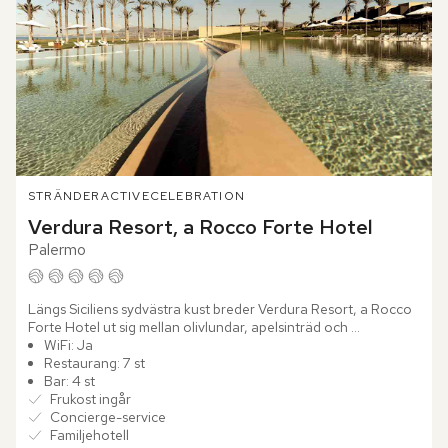
STRÄNDER
ACTIVE
CELEBRATION
Verdura Resort, a Rocco Forte Hotel
Palermo
Längs Siciliens sydvästra kust breder Verdura Resort, a Rocco 
Forte Hotel ut sig mellan olivlundar, apelsinträd och 
Medelhavets djupblå vatten. Redan vid ankomsten känns 
WiFi: Ja
platsens...
Restaurang: 7 st
Bar: 4 st
Frukost ingår
Concierge-service
Familjehotell