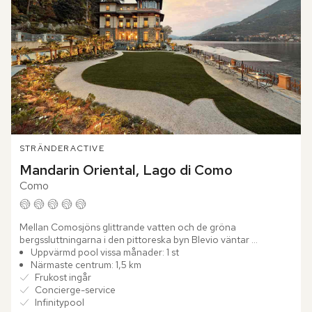
STRÄNDER
ACTIVE
Mandarin Oriental, Lago di Como
Como
Mellan Comosjöns glittrande vatten och de gröna 
bergssluttningarna i den pittoreska byn Blevio väntar 
Mandarin Oriental, Lago di Como. Bara några minuter från 
Uppvärmd pool vissa månader: 1 st
Como reser sig den...
Närmaste centrum: 1,5 km
Frukost ingår
Concierge-service
Infinitypool