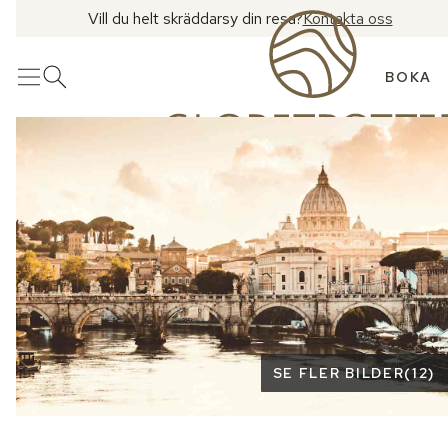
Vill du helt skräddarsy din resa?
Kontakta oss
BOKA
Meny
Öppna sök
Se fler bilder
SE FLER BILDER
(
12
)