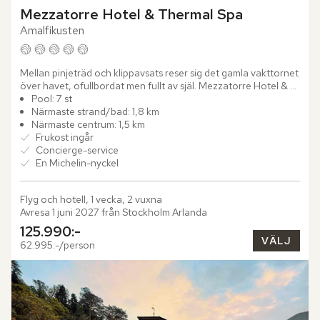
Mezzatorre Hotel & Thermal Spa
Amalfikusten
Mellan pinjeträd och klippavsats reser sig det gamla vakttornet 
över havet, ofullbordat men fullt av själ. Mezzatorre Hotel & 
Thermal Spa blickar ut över Neapelbukten från sin...
Pool: 7 st
Närmaste strand/bad: 1,8 km
Närmaste centrum: 1,5 km
Frukost ingår
Concierge-service
En Michelin-nyckel
Flyg och hotell, 1 vecka, 2 vuxna
Avresa 1 juni 2027 från Stockholm Arlanda
125.990:-
VÄLJ
62.995:-/person