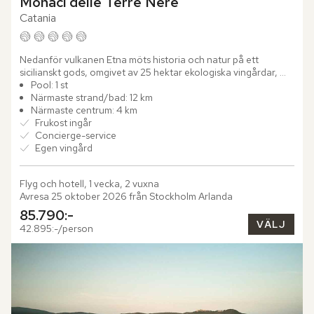
Monaci delle Terre Nere
Catania
Nedanför vulkanen Etna möts historia och natur på ett 
sicilianskt gods, omgivet av 25 hektar ekologiska vingårdar, 
olivlundar och fruktträd. Här har Monaci delle Terre Nere 
Pool: 1 st
gett...
Närmaste strand/bad: 12 km
Närmaste centrum: 4 km
Frukost ingår
Concierge-service
Egen vingård
Flyg och hotell, 1 vecka, 2 vuxna
Avresa 25 oktober 2026 från Stockholm Arlanda
85.790:-
VÄLJ
42.895:-/person