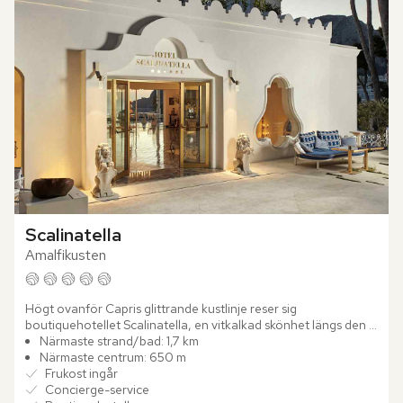
Scalinatella
Amalfikusten
Högt ovanför Capris glittrande kustlinje reser sig 
boutiquehotellet Scalinatella, en vitkalkad skönhet längs den 
eleganta Via Tragara. Sedan generationer tillbaka har 
Närmaste strand/bad: 1,7 km
familjen...
Närmaste centrum: 650 m
Frukost ingår
Concierge-service