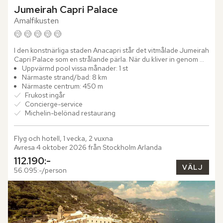
Jumeirah Capri Palace
Amalfikusten
I den konstnärliga staden Anacapri står det vitmålade Jumeirah 
Capri Palace som en strålande pärla. När du kliver in genom 
dörrarna möts du av "Shores of the Seas" – en imponerande...
Uppvärmd pool vissa månader: 1 st
Närmaste strand/bad: 8 km
Närmaste centrum: 450 m
Frukost ingår
Concierge-service
Michelin-belönad restaurang
Flyg och hotell, 1 vecka, 2 vuxna
Avresa 4 oktober 2026 från Stockholm Arlanda
112.190:-
VÄLJ
56.095:-/person