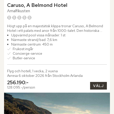
Caruso, A Belmond Hotel
Amalfikusten
Högt upp på en majestätisk klippa tronar Caruso, A Belmond 
Hotel i ett palats med anor från 1000-talet. Den historiska 
byggnaden, som enligt legenden uppfördes som ett tecken 
Uppvärmd pool vissa månader: 1 st
på...
Närmaste strand/bad: 7,6 km
Närmaste centrum: 450 m
Frukost ingår
Concierge-service
Butler-service
Flyg och hotell, 1 vecka, 2 vuxna
Avresa 6 oktober 2026 från Stockholm Arlanda
256.190:-
VÄLJ
128.095:-/person