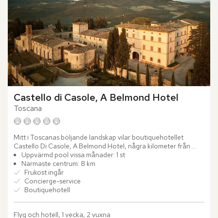
Castello di Casole, A Belmond Hotel
Toscana
Mitt i Toscanas böljande landskap vilar boutiquehotellet 
Castello Di Casole, A Belmond Hotel, några kilometer från 
Casole d'Elsa. Platsen bär ett jordbruksarv som sträcker sig...
Uppvärmd pool vissa månader: 1 st
Närmaste centrum: 8 km
Frukost ingår
Concierge-service
Boutiquehotell
Flyg och hotell, 1 vecka, 2 vuxna