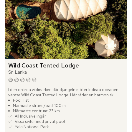
Wild Coast Tented Lodge
Sri Lanka
I den orörda vildmarken där djungeln möter Indiska oceanen 
väntar Wild Coast Tented Lodge. Här råder en harmonisk 
symbios mellan sofistikerad komfort och det vilda, naturliga 
Pool: 1 st
Sri...
Närmaste strand/bad: 100 m
Närmaste centrum: 23 km
All Inclusive ingår
Vissa sviter med privat pool
Yala National Park