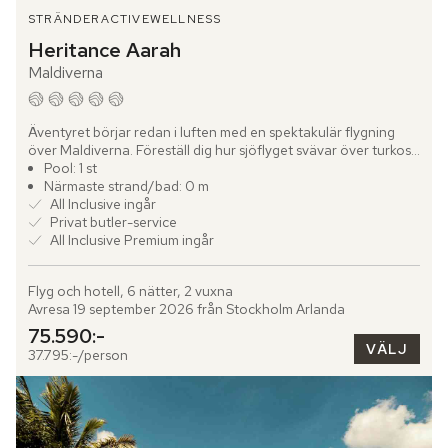
STRÄNDER
ACTIVE
WELLNESS
Heritance Aarah
Maldiverna
Äventyret börjar redan i luften med en spektakulär flygning 
över Maldiverna. Föreställ dig hur sjöflyget svävar över turkosa 
laguner och färgglada korallrev som skimrar under dig....
Pool: 1 st
Närmaste strand/bad: 0 m
All Inclusive ingår
Privat butler-service
All Inclusive Premium ingår
Flyg och hotell, 6 nätter, 2 vuxna
Avresa 19 september 2026 från Stockholm Arlanda
75.590:-
VÄLJ
37.795:-/person