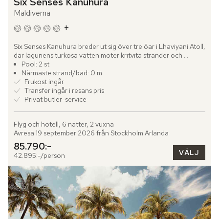
Six Senses Kanuhura
Maldiverna
+
Six Senses Kanuhura breder ut sig över tre öar i Lhaviyani Atoll, 
där lagunens turkosa vatten möter kritvita stränder och 
vajande palmer. Hit anländer du med sjöflyg från Malé och...
Pool: 2 st
Närmaste strand/bad: 0 m
Frukost ingår
Transfer ingår i resans pris
Privat butler-service
Flyg och hotell, 6 nätter, 2 vuxna
Avresa 19 september 2026 från Stockholm Arlanda
85.790:-
VÄLJ
42.895:-/person