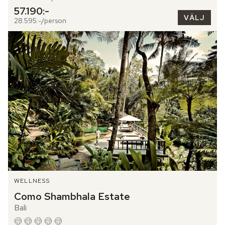
57.190:-
VÄLJ
28.595:-/person
WELLNESS
Como Shambhala Estate
Bali