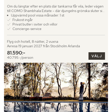
Om du längtar efter en plats där tankarna får vila, leder vägen 
till COMO Shambhala Estate – där djungelns grönska sluter sig 
tätt omkring och världen utanför bleknar bort. Genom...
Uppvärmd pool vissa månader: 1 st
Frukost ingår
Privat butler i sviter och villor
Concierge-service
Flyg och hotell, 8 nätter, 2 vuxna
Avresa 19 januari 2027 från Stockholm Arlanda
81.590:-
VÄLJ
40.795:-/person