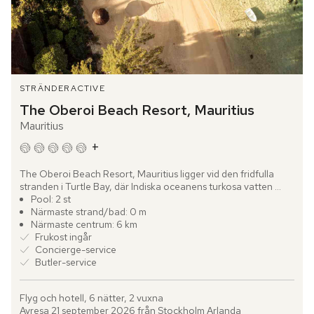
STRÄNDER
ACTIVE
The Oberoi Beach Resort, Mauritius
Mauritius
+
The Oberoi Beach Resort, Mauritius ligger vid den fridfulla 
stranden i Turtle Bay, där Indiska oceanens turkosa vatten 
möter tät tropisk grönska. Luften bär doften av exotiska...
Pool: 2 st
Närmaste strand/bad: 0 m
Närmaste centrum: 6 km
Frukost ingår
Concierge-service
Butler-service
Flyg och hotell, 6 nätter, 2 vuxna
Avresa 21 september 2026 från Stockholm Arlanda