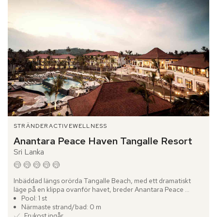
STRÄNDER
ACTIVE
WELLNESS
Anantara Peace Haven Tangalle Resort
Sri Lanka
Inbäddad längs orörda Tangalle Beach, med ett dramatiskt 
läge på en klippa ovanför havet, breder Anantara Peace 
Haven Tangalle Resort ut sig med vidsträckta vyer över 
Pool: 1 st
Indiska...
Närmaste strand/bad: 0 m
Frukost ingår