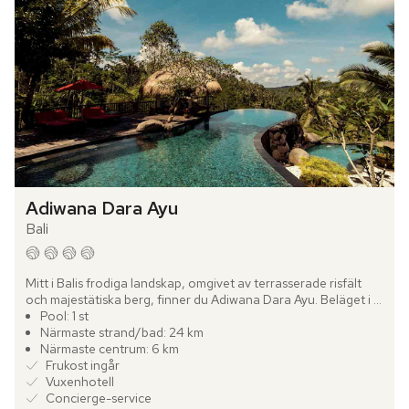
Adiwana Dara Ayu
Bali
Mitt i Balis frodiga landskap, omgivet av terrasserade risfält 
och majestätiska berg, finner du Adiwana Dara Ayu. Beläget i 
Payangan-Ubud, en av öns mest kulturrika regioner, är...
Pool: 1 st
Närmaste strand/bad: 24 km
Närmaste centrum: 6 km
Frukost ingår
Vuxenhotell
Concierge-service