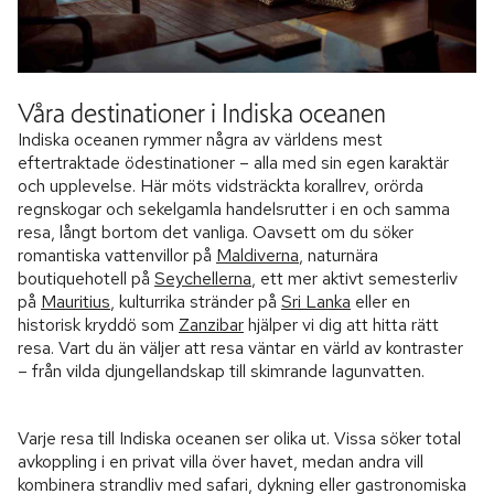
Våra destinationer i Indiska oceanen
Indiska oceanen rymmer några av världens mest
eftertraktade ödestinationer – alla med sin egen karaktär
och upplevelse. Här möts vidsträckta korallrev, orörda
regnskogar och sekelgamla handelsrutter i en och samma
resa, långt bortom det vanliga. Oavsett om du söker
romantiska vattenvillor på
Maldiverna
, naturnära
boutiquehotell på
Seychellerna
, ett mer aktivt semesterliv
på
Mauritius
, kulturrika stränder på
Sri Lanka
eller en
historisk kryddö som
Zanzibar
hjälper vi dig att hitta rätt
resa. Vart du än väljer att resa väntar en värld av kontraster
– från vilda djungellandskap till skimrande lagunvatten.
Varje resa till Indiska oceanen ser olika ut. Vissa söker total
avkoppling i en privat villa över havet, medan andra vill
kombinera strandliv med safari, dykning eller gastronomiska