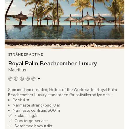
STRÄNDER
ACTIVE
Royal Palm Beachcomber Luxury
Mauritius
+
Som medlem i Leading Hotels of the World sätter Royal Palm 
Beachcomber Luxury standarden för sofistikerad lyx och 
enastående service. Känn den varma och inbjudande 
Pool: 4 st
atmosfären som...
Närmaste strand/bad: 0 m
Närmaste centrum: 500 m
Frukost ingår
Concierge-service
Sviter med havsutsikt