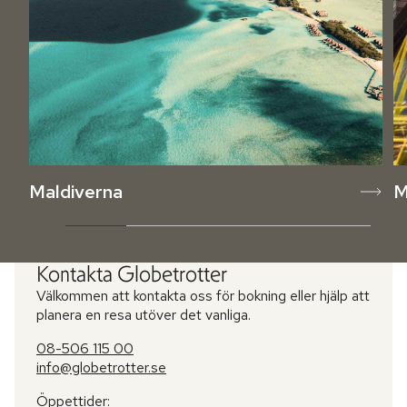
Maldiverna
M
Kontakta Globetrotter
Välkommen att kontakta oss för bokning eller hjälp att
planera en resa utöver det vanliga.
08-506 115 00
info@globetrotter.se
Öppettider: