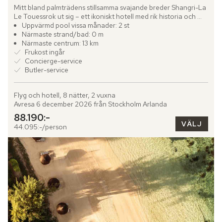
Mitt bland palmträdens stillsamma svajande breder Shangri-La 
Le Touessrok ut sig – ett ikoniskt hotell med rik historia och 
samtida, lyxig design. På Mauritius östkust, nära den...
Uppvärmd pool vissa månader: 2 st
Närmaste strand/bad: 0 m
Närmaste centrum: 13 km
Frukost ingår
Concierge-service
Butler-service
Flyg och hotell, 8 nätter, 2 vuxna
Avresa 6 december 2026 från Stockholm Arlanda
88.190:-
VÄLJ
44.095:-/person