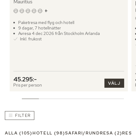
Mauritius
+
Paketresa med flyg och hotell
9 dagar, 7 hotellnätter
Avresa 4 dec 2026 från Stockholm Arlanda
Inkl. frukost
45.295:-
VÄLJ
Pris per person
FILTER
ALLA
(105)
HOTELL
(98)
SAFARI/RUNDRESA
(2)
RESM