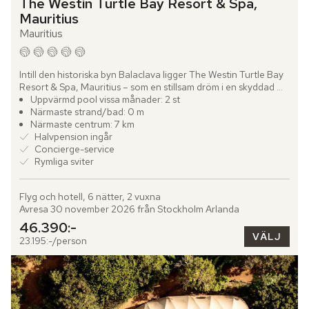
The Westin Turtle Bay Resort & Spa, 
Mauritius
Mauritius
Intill den historiska byn Balaclava ligger The Westin Turtle Bay 
Resort & Spa, Mauritius – som en stillsam dröm i en skyddad 
lagun. Här blickar du ut över det marina reservatet...
Uppvärmd pool vissa månader: 2 st
Närmaste strand/bad: 0 m
Närmaste centrum: 7 km
Halvpension ingår
Concierge-service
Rymliga sviter
Flyg och hotell, 6 nätter, 2 vuxna
Avresa 30 november 2026 från Stockholm Arlanda
46.390:-
VÄLJ
23.195:-/person