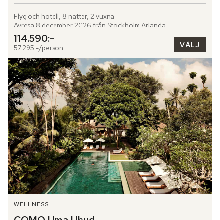
Flyg och hotell, 8 nätter, 2 vuxna
Avresa 8 december 2026 från Stockholm Arlanda
114.590:-
VÄLJ
57.295:-/person
WELLNESS
COMO Uma Ubud