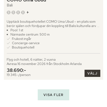
Bali
+
Upptäck boutiquehotellet COMO Uma Ubud – en plats som 
berör själen och fördjupar din koppling till Balis kulturella arv. 
Högt beläget bland kokospalmer och mäktiga banyanträd...
Pool: 1 st
Närmaste centrum: 500 m
Frukost ingår
Concierge-service
Boutiquehotell
Flyg och hotell, 6 nätter, 2 vuxna
Avresa 16 november 2026 från Stockholm Arlanda
38.690:-
VÄLJ
19.345:-/person
VISA FLER