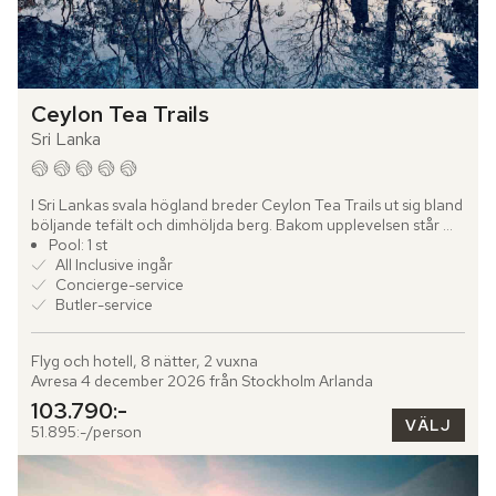
Ceylon Tea Trails
Sri Lanka
I Sri Lankas svala högland breder Ceylon Tea Trails ut sig bland 
böljande tefält och dimhöljda berg. Bakom upplevelsen står 
det familjeägda Dilmah Tea Company, och hotellet består...
Pool: 1 st
All Inclusive ingår
Concierge-service
Butler-service
Flyg och hotell, 8 nätter, 2 vuxna
Avresa 4 december 2026 från Stockholm Arlanda
103.790:-
VÄLJ
51.895:-/person