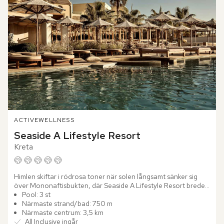
ACTIVE
WELLNESS
Seaside A Lifestyle Resort
Kreta
Himlen skiftar i rödrosa toner när solen långsamt sänker sig 
över Mononaftisbukten, där Seaside A Lifestyle Resort breder 
ut sig – ett paradis för vuxna. Utsikten sträcker sig...
Pool: 3 st
Närmaste strand/bad: 750 m
Närmaste centrum: 3,5 km
All Inclusive ingår