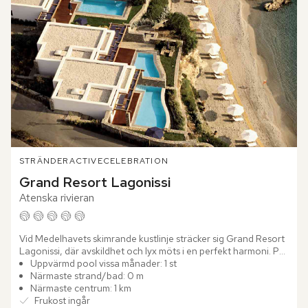
STRÄNDER
ACTIVE
CELEBRATION
Grand Resort Lagonissi
Atenska rivieran
Vid Medelhavets skimrande kustlinje sträcker sig Grand Resort 
Lagonissi, där avskildhet och lyx möts i en perfekt harmoni. På 
Atenska rivieran, endast en kort bilresa från...
Uppvärmd pool vissa månader: 1 st
Närmaste strand/bad: 0 m
Närmaste centrum: 1 km
Frukost ingår