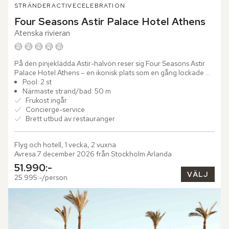
STRÄNDER
ACTIVE
CELEBRATION
Four Seasons Astir Palace Hotel Athens
Atenska rivieran
På den pinjeklädda Astir-halvön reser sig Four Seasons Astir 
Palace Hotel Athens – en ikonisk plats som en gång lockade 
legendarer som Aristoteles Onassis och Frank Sinatra. Här...
Pool: 2 st
Närmaste strand/bad: 50 m
Frukost ingår
Concierge-service
Brett utbud av restauranger
Flyg och hotell, 1 vecka, 2 vuxna
Avresa 7 december 2026 från Stockholm Arlanda
51.990:-
VÄLJ
25.995:-/person