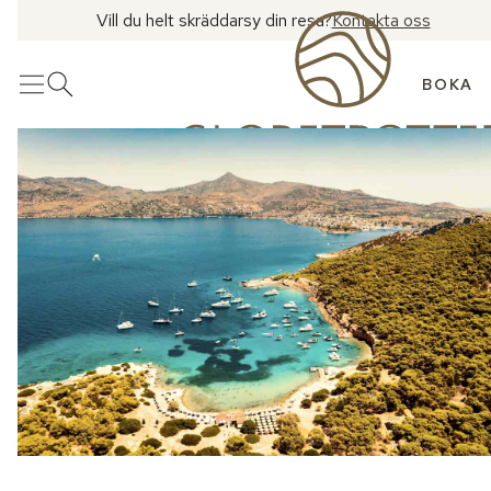
Vill du helt skräddarsy din resa?
Kontakta oss
BOKA
Meny
Öppna sök