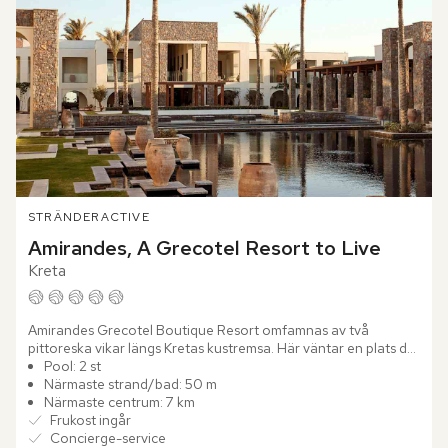
STRÄNDER
ACTIVE
Amirandes, A Grecotel Resort to Live
Kreta
Amirandes Grecotel Boutique Resort omfamnas av två 
pittoreska vikar längs Kretas kustremsa. Här väntar en plats där 
stilfull design och havets skönhet går hand i hand.

Pool: 2 st
Närmaste strand/bad: 50 m
Bo i...
Närmaste centrum: 7 km
Frukost ingår
Concierge-service