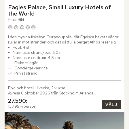
Eagles Palace, Small Luxury Hotels of 
the World
Halkidiki
I den mysiga fiskebyn Ouranoupolis, där Egeiska havets vågor 
rullar in mot stranden och det gåtfulla berget Athos reser sig 
en bit bort, ligger det eleganta Eagles Palace, Small...
Pool: 4 st
Närmaste strand/bad: 50 m
Närmaste centrum: 4,5 km
Frukost ingår
Concierge-service
Privat strand
Flyg och hotell, 1 vecka, 2 vuxna
Avresa 6 oktober 2026 från Stockholm Arlanda
27.590:-
VÄLJ
13.795:-/person