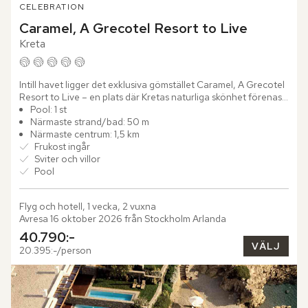
CELEBRATION
Caramel, A Grecotel Resort to Live
Kreta
Intill havet ligger det exklusiva gömstället Caramel, A Grecotel 
Resort to Live – en plats där Kretas naturliga skönhet förenas 
med stilfull finess. Omgivet av frodiga gräsmattor...
Pool: 1 st
Närmaste strand/bad: 50 m
Närmaste centrum: 1,5 km
Frukost ingår
Sviter och villor
Pool
Flyg och hotell, 1 vecka, 2 vuxna
Avresa 16 oktober 2026 från Stockholm Arlanda
40.790:-
VÄLJ
20.395:-/person