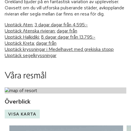
Grekland bjuder på en fantastisk variation av upplevelser.
Oavsett om du vill utforska pulserande städer, avkopplande
rivieran eller segla mellan öar finns en resa för dig.
Upptäck Aten:
3 dagar
dagar från
4.595:-
Upptäck Atenska rivieran:
dagar från
Upptäck Halkidiki:
8 dagar
dagar från
13.795:-
Upptäck Kreta:
dagar från
Upptäck kryssningar i Medelhavet med grekiska stopp
Upptäck segelkryssningar
Våra resmål
Överblick
VISA KARTA