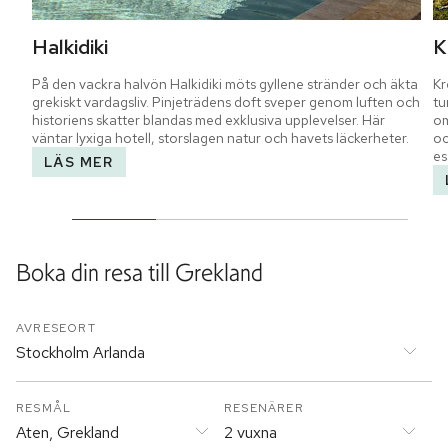
Halkidiki
K
På den vackra halvön Halkidiki möts gyllene stränder och äkta 
Kr
grekiskt vardagsliv. Pinjeträdens doft sveper genom luften och 
tu
historiens skatter blandas med exklusiva upplevelser. Här 
om
väntar lyxiga hotell, storslagen natur och havets läckerheter.
oc
es
LÄS MER
Boka din resa till
Grekland
AVRESEORT
Stockholm Arlanda
RESMÅL
RESENÄRER
Aten, Grekland
2 vuxna