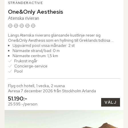
STRÄNDER
ACTIVE
One&Only Aesthesis
Atenska rivieran
Längs Atenska rivierans glänsande kustlinje reser sig 
One&Only Aesthesis som en hyllning till Greklands tidlösa 
glamour. Här smälter historiens prakt samman med modern 
Uppvärmd pool vissa månader: 2 st
elegans, där...
Närmaste strand/bad: 0 m
Närmaste centrum: 1,5 km
Frukost ingår
Concierge-service
Pool
Flyg och hotell, 1 vecka, 2 vuxna
Avresa 7 december 2026 från Stockholm Arlanda
51.190:-
VÄLJ
25.595:-/person