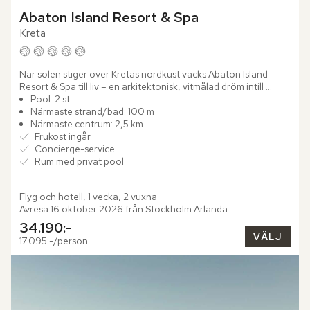
Abaton Island Resort & Spa
Kreta
När solen stiger över Kretas nordkust väcks Abaton Island 
Resort & Spa till liv – en arkitektonisk, vitmålad dröm intill 
Medelhavets djupblåa vatten. Hotellet är omgivet av karga...
Pool: 2 st
Närmaste strand/bad: 100 m
Närmaste centrum: 2,5 km
Frukost ingår
Concierge-service
Rum med privat pool
Flyg och hotell, 1 vecka, 2 vuxna
Avresa 16 oktober 2026 från Stockholm Arlanda
34.190:-
VÄLJ
17.095:-/person