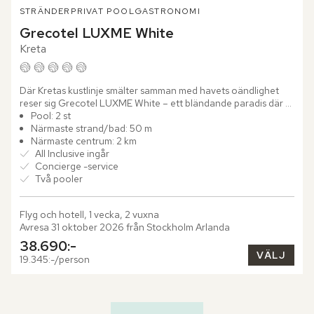
STRÄNDER
PRIVAT POOL
GASTRONOMI
Grecotel LUXME White
Kreta
Där Kretas kustlinje smälter samman med havets oändlighet 
reser sig Grecotel LUXME White – ett bländande paradis där 
modern elegans och grekisk själ går hand i hand. Kritvita...
Pool: 2 st
Närmaste strand/bad: 50 m
Närmaste centrum: 2 km
All Inclusive ingår
Concierge -service
Två pooler
Flyg och hotell, 1 vecka, 2 vuxna
Avresa 31 oktober 2026 från Stockholm Arlanda
38.690:-
VÄLJ
19.345:-/person