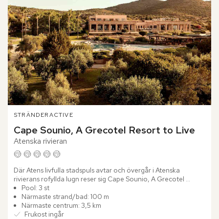
STRÄNDER
ACTIVE
Cape Sounio, A Grecotel Resort to Live
Atenska rivieran
Där Atens livfulla stadspuls avtar och övergår i Atenska 
rivierans rofyllda lugn reser sig Cape Sounio, A Grecotel 
Resort to Live. Hotellet ligger inbäddat i en grönskande bukt 
Pool: 3 st
vid...
Närmaste strand/bad: 100 m
Närmaste centrum: 3,5 km
Frukost ingår