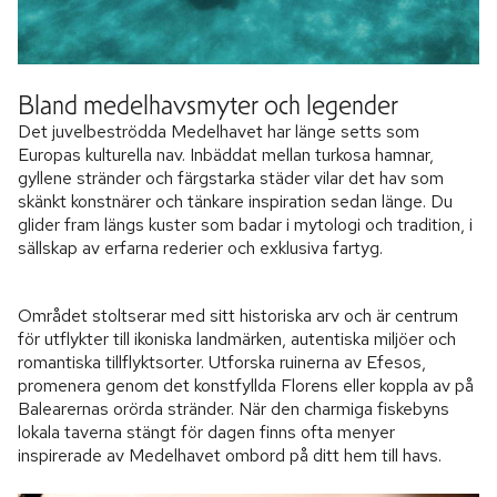
Bland medelhavsmyter och legender
Det juvelbeströdda Medelhavet har länge setts som
Europas kulturella nav. Inbäddat mellan turkosa hamnar,
gyllene stränder och färgstarka städer vilar det hav som
skänkt konstnärer och tänkare inspiration sedan länge. Du
glider fram längs kuster som badar i mytologi och tradition, i
sällskap av erfarna rederier och exklusiva fartyg.
Området stoltserar med sitt historiska arv och är centrum
för utflykter till ikoniska landmärken, autentiska miljöer och
romantiska tillflyktsorter. Utforska ruinerna av Efesos,
promenera genom det konstfyllda Florens eller koppla av på
Balearernas orörda stränder. När den charmiga fiskebyns
lokala taverna stängt för dagen finns ofta menyer
inspirerade av Medelhavet ombord på ditt hem till havs.