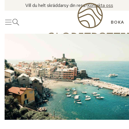
Vill du helt skräddarsy din resa?
Kontakta oss
BOKA
Meny
Öppna sök