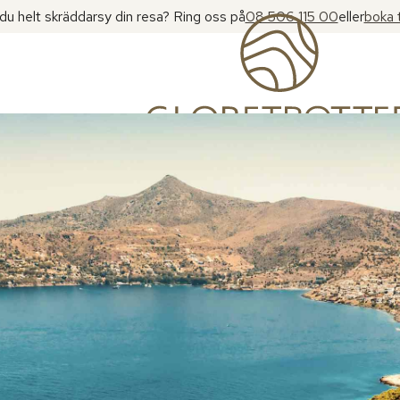
l du helt skräddarsy din resa? Ring oss på
08 506 115 00
eller
boka 