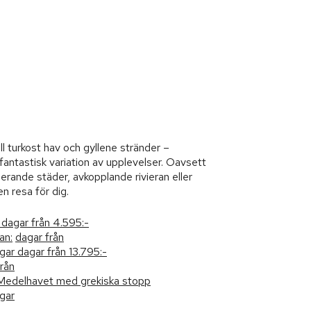
ill turkost hav och gyllene stränder –
fantastisk variation av upplevelser. Oavsett
serande städer, avkopplande rivieran eller
en resa för dig.
dagar från
4.595:-
an:
dagar från
gar
dagar från
13.795:-
rån
 Medelhavet med grekiska stopp
gar