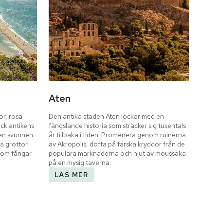
Aten
r, rosa 
Den antika staden Aten lockar med en 
k antikens 
fängslande historia som sträcker sig tusentals 
en svunnen 
år tillbaka i tiden. Promenera genom ruinerna 
a grottor 
av Akropolis, dofta på färska kryddor från de 
om fångar 
populära marknaderna och njut av moussaka 
på en mysig taverna.
LÄS MER