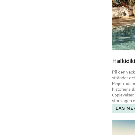
Halkidiki
På den vackr
stränder och
Pinjeträden
historiens s
upplevelser. 
storslagen n
LÄS ME