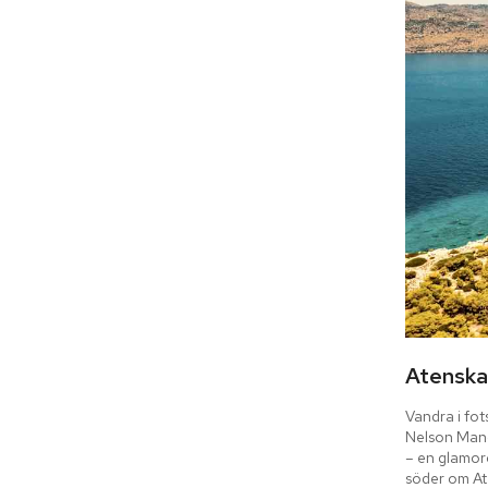
Atenska 
Vandra i fot
Nelson Mand
– en glamorö
söder om Ate