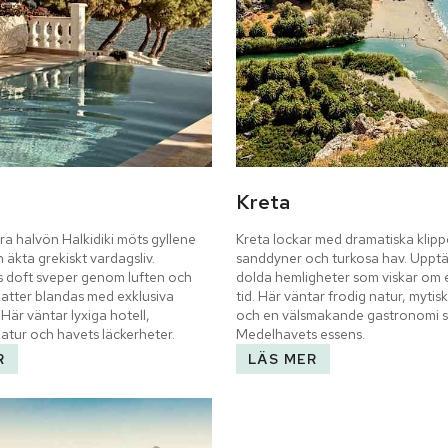
Kreta
a halvön Halkidiki möts gyllene 
Kreta lockar med dramatiska klippo
 äkta grekiskt vardagsliv. 
sanddyner och turkosa hav. Upptäc
s doft sveper genom luften och 
dolda hemligheter som viskar om 
katter blandas med exklusiva 
tid. Här väntar frodig natur, mytisk
Här väntar lyxiga hotell, 
och en välsmakande gastronomi s
atur och havets läckerheter.
Medelhavets essens.
R
LÄS MER