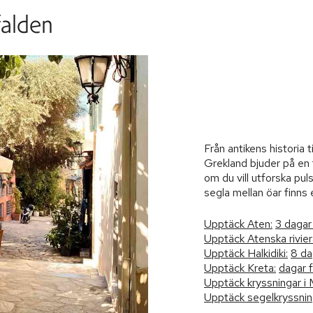
falden
Från antikens historia t
Grekland bjuder på en 
om du vill utforska pul
segla mellan öar finns 
Upptäck Aten:
3 dagar
Upptäck Atenska rivier
Upptäck Halkidiki:
8 da
Upptäck Kreta:
dagar f
Upptäck kryssningar i
Upptäck segelkryssnin