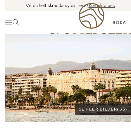
Vill du helt skräddarsy din resa?
Kontakta oss
BOKA
Meny
Öppna sök
Se fler bilder
SE FLER BILDER
(
35
)