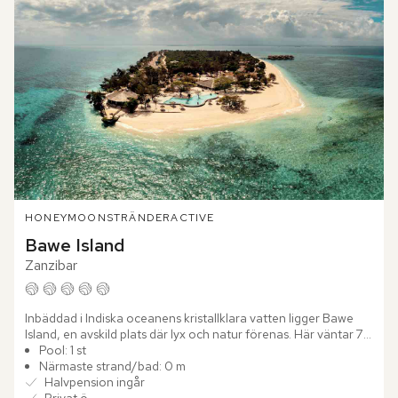
HONEYMOON
STRÄNDER
ACTIVE
Bawe Island
Zanzibar
Inbäddad i Indiska oceanens kristallklara vatten ligger Bawe 
Island, en avskild plats där lyx och natur förenas. Här väntar 70 
eleganta villor, var och en med egen pool och...
Pool: 1 st
Närmaste strand/bad: 0 m
Halvpension ingår
Privat ö