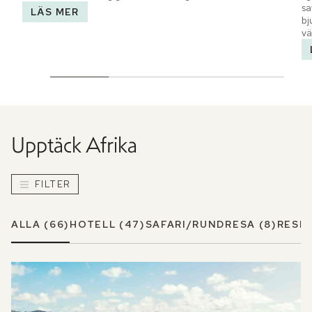
sa
LÄS MER
bj
vä
Upptäck
Afrika
FILTER
ALLA
(66)
HOTELL
(47)
SAFARI/RUNDRESA
(8)
RESM