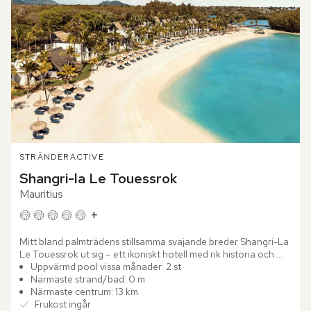
STRÄNDER
ACTIVE
Shangri-la Le Touessrok
Mauritius
+
Mitt bland palmträdens stillsamma svajande breder Shangri-La 
Le Touessrok ut sig – ett ikoniskt hotell med rik historia och 
samtida, lyxig design. På Mauritius östkust, nära den...
Uppvärmd pool vissa månader: 2 st
Närmaste strand/bad: 0 m
Närmaste centrum: 13 km
Frukost ingår