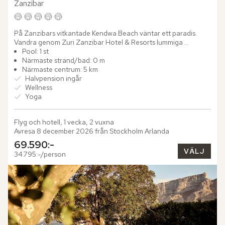
Zanzibar
På Zanzibars vitkantade Kendwa Beach väntar ett paradis. 
Vandra genom Zuri Zanzibar Hotel & Resorts lummiga 
trädgårdar, andas in doften från kryddodlingarna och låt 
Pool: 1 st
ögonen vila på...
Närmaste strand/bad: 0 m
Närmaste centrum: 5 km
Halvpension ingår
Wellness
Yoga
Flyg och hotell, 1 vecka, 2 vuxna
Avresa 8 december 2026 från Stockholm Arlanda
69.590:-
VÄLJ
34.795:-/person