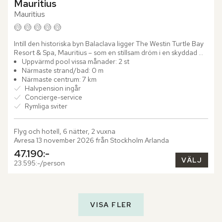
Mauritius
Mauritius
Intill den historiska byn Balaclava ligger The Westin Turtle Bay 
Resort & Spa, Mauritius – som en stillsam dröm i en skyddad 
lagun. Här blickar du ut över det marina reservatet...
Uppvärmd pool vissa månader: 2 st
Närmaste strand/bad: 0 m
Närmaste centrum: 7 km
Halvpension ingår
Concierge-service
Rymliga sviter
Flyg och hotell, 6 nätter, 2 vuxna
Avresa 13 november 2026 från Stockholm Arlanda
47.190:-
VÄLJ
23.595:-/person
VISA FLER