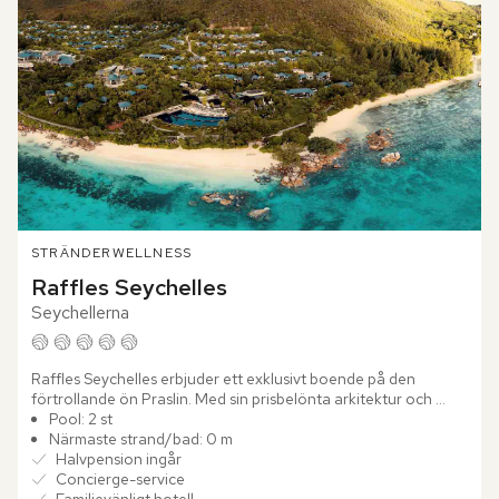
STRÄNDER
WELLNESS
Raffles Seychelles
Seychellerna
Raffles Seychelles erbjuder ett exklusivt boende på den 
förtrollande ön Praslin. Med sin prisbelönta arkitektur och 
idylliska omgivningar är hotellet ett paradis för dig som söker...
Pool: 2 st
Närmaste strand/bad: 0 m
Halvpension ingår
Concierge-service