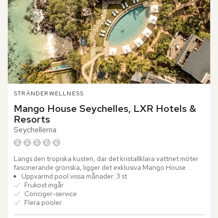
STRÄNDER
WELLNESS
Mango House Seychelles, LXR Hotels & 
Resorts
Seychellerna
Längs den tropiska kusten, där det kristallklara vattnet möter 
fascinerande grönska, ligger det exklusiva Mango House 
Seychelles, LXR Hotels & Resorts – en plats som en gång var...
Uppvärmd pool vissa månader: 3 st
Frukost ingår
Conciger-service
Flera pooler