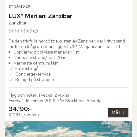
STRÄNDER
LUX* Marijani Zanzibar
Zanzibar
På den fridfulla nordöstra kusten av Zanzibar, där kritvit sand 
möter en blågrön lagun, ligger LUX* Marijani Zanzibar – ett 
elegant boutique-hotell inspirerat av öns arabiska arv...
Uppvärmd pool vissa månader: 1 st
Närmaste strand/bad: 20 m
Närmaste centrum: 1 km
Frukost ingår
Concierge-service
Beläget på stranden
Flyg och hotell, 1 vecka, 2 vuxna
Avresa 1 december 2026 från Stockholm Arlanda
34.190:-
VÄLJ
17.095:-/person