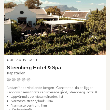
GOLF
ACTIVE
GOLF
Steenberg Hotel & Spa
Kapstaden
Nedanför de vindlande bergen i Constantia-dalen ligger 
Kapprovinsens första registrerade gård, Steenberg Hotel & 
Spa. Bland vinrankor som sträcker sig mot horisonten och 
Uppvärmd pool vissa månader: 1 st
vitputsade...
Närmaste strand/bad: 8 km
Närmaste centrum: 1 km
Frukost ingår