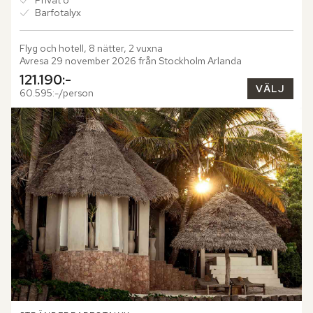
Barfotalyx
Flyg och hotell, 8 nätter, 2 vuxna
Avresa 29 november 2026 från Stockholm Arlanda
121.190:-
VÄLJ
60.595:-/person