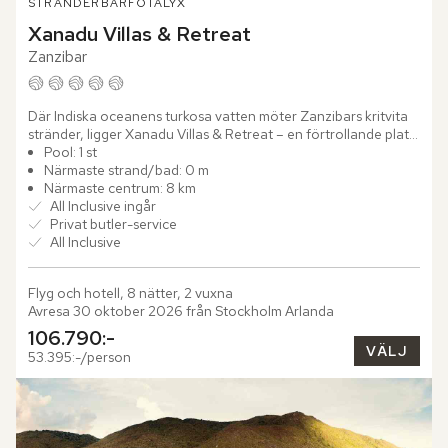
STRÄNDER
BARFOTALYX
Xanadu Villas & Retreat
Zanzibar
Där Indiska oceanens turkosa vatten möter Zanzibars kritvita 
stränder, ligger Xanadu Villas & Retreat – en förtrollande plats 
där lyx och natur smälter samman. Här väcks dina...
Pool: 1 st
Närmaste strand/bad: 0 m
Närmaste centrum: 8 km
All Inclusive ingår
Privat butler-service
All Inclusive
Flyg och hotell, 8 nätter, 2 vuxna
Avresa 30 oktober 2026 från Stockholm Arlanda
106.790:-
VÄLJ
53.395:-/person