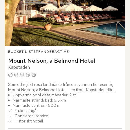
BUCKET LIST
STRÄNDER
ACTIVE
Mount Nelson, a Belmond Hotel
Kapstaden
Som ett mjukt rosa landmärke från en svunnen tid reser sig 
Mount Nelson, a Belmond Hotel – en ikon i Kapstaden där 
historien andas mellan palmer och rosenrabatter. Det...
Uppvärmd pool vissa månader: 2 st
Närmaste strand/bad: 6,5 km
Närmaste centrum: 500 m
Frukost ingår
Concierge-service
Historiskt hotell