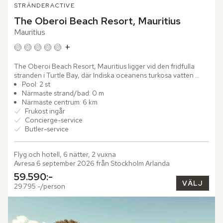
STRÄNDER
ACTIVE
The Oberoi Beach Resort, Mauritius
Mauritius
+
The Oberoi Beach Resort, Mauritius ligger vid den fridfulla 
stranden i Turtle Bay, där Indiska oceanens turkosa vatten 
möter tät tropisk grönska. Luften bär doften av exotiska...
Pool: 2 st
Närmaste strand/bad: 0 m
Närmaste centrum: 6 km
Frukost ingår
Concierge-service
Butler-service
Flyg och hotell, 6 nätter, 2 vuxna
Avresa 6 september 2026 från Stockholm Arlanda
59.590:-
VÄLJ
29.795:-/person