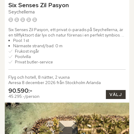
Six Senses Zil Pasyon
Seychellerna
Six Senses Zil Pasyon, ett privat ö-paradis på Seychellerna, är 
en tillflyktsort där lyx och natur förenas i en perfekt symbios. 
Félicité Island, ligger bortom tidens ramar och nås...
Pool: 1 st
Närmaste strand/bad: 0 m
Frukost ingår
Poolvilla
Privat butler-service
Flyg och hotell, 8 nätter, 2 vuxna
Avresa 8 december 2026 från Stockholm Arlanda
90.590:-
VÄLJ
45.295:-/person