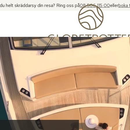
l du helt skräddarsy din resa? Ring oss på
08 506 115 00
eller
boka 