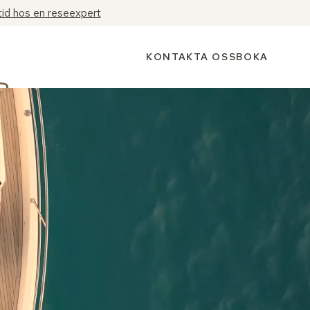
tid hos en reseexpert
KONTAKTA OSS
BOKA