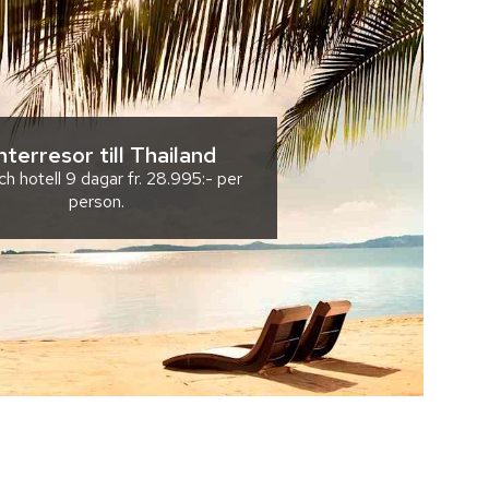
nterresor till Thailand
ch hotell
9 dagar
fr.
28.995:-
per
person.