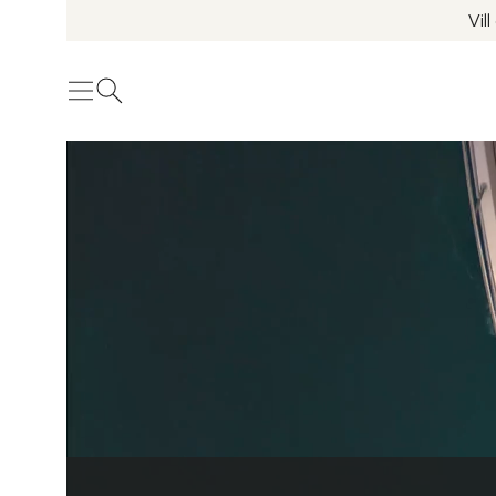
Vil
Meny
Öppna sök