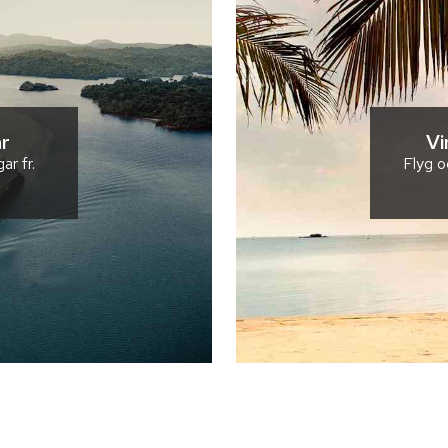
r
Vi
gar
fr.
Flyg o