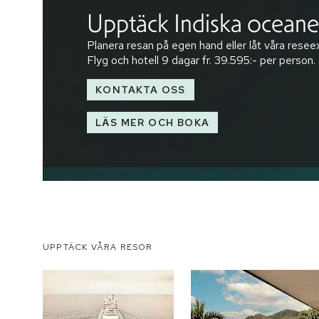
Upptäck Indiska ocean
Planera resan på egen hand eller låt våra reseex
Flyg och hotell
9 dagar
fr.
39.595:-
per person.
KONTAKTA OSS
LÄS MER OCH BOKA
UPPTÄCK VÅRA RESOR