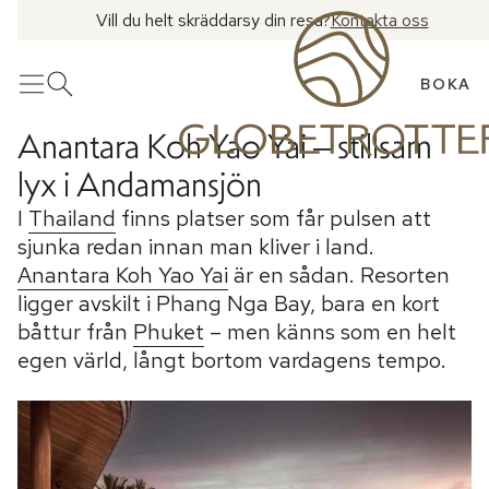
Vill du helt skräddarsy din resa?
Kontakta oss
BOKA
Meny
Öppna sök
Anantara Koh Yao Yai – stillsam
lyx i Andamansjön
I
Thailand
finns platser som får pulsen att
sjunka redan innan man kliver i land.
Anantara Koh Yao Yai
är en sådan. Resorten
ligger avskilt i Phang Nga Bay, bara en kort
båttur från
Phuket
– men känns som en helt
egen värld, långt bortom vardagens tempo.