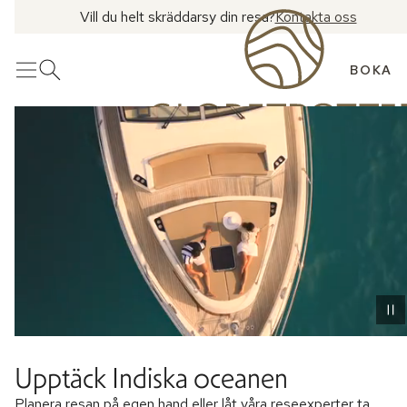
Vill du helt skräddarsy din resa?
Kontakta oss
BOKA
Meny
Öppna sök
Upptäck Indiska oceanen
Planera resan på egen hand eller låt våra reseexperter ta