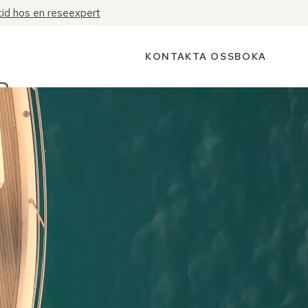
tid hos en reseexpert
KONTAKTA OSS
BOKA