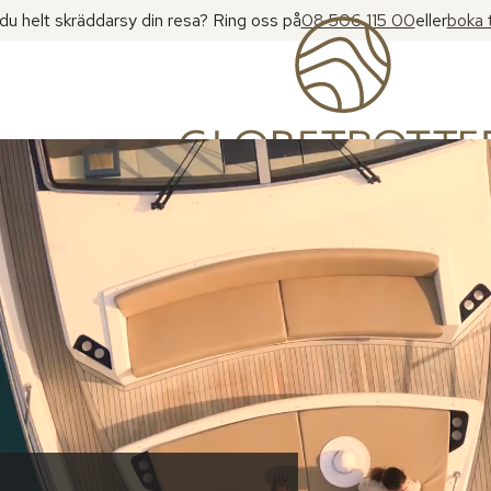
l du helt skräddarsy din resa? Ring oss på
08 506 115 00
eller
boka 