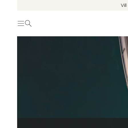
Vil
Meny
Öppna sök