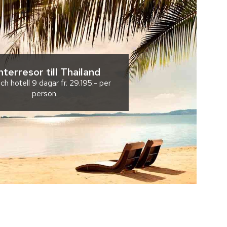
nterresor till Thailand
ch hotell
9 dagar
fr.
29.195:-
per
person.