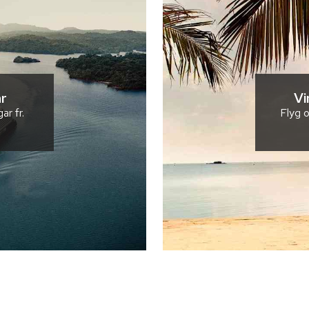
r
Vi
gar
fr.
Flyg o