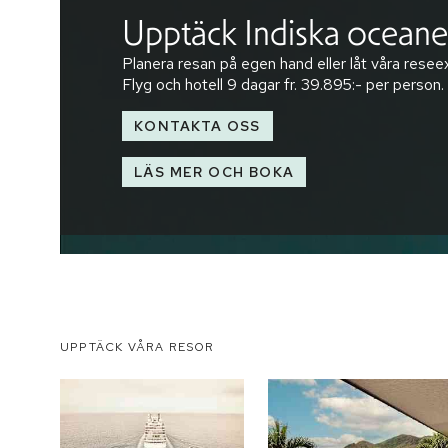
Upptäck Indiska ocean
Planera resan på egen hand eller låt våra reseex
Flyg och hotell
9 dagar
fr.
39.895:-
per person.
KONTAKTA OSS
LÄS MER OCH BOKA
UPPTÄCK VÅRA RESOR