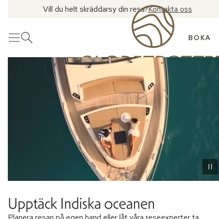
Vill du helt skräddarsy din resa?
Kontakta oss
BOKA
Meny
Öppna sök
Upptäck Indiska oceanen
Planera resan på egen hand eller låt våra reseexperter ta