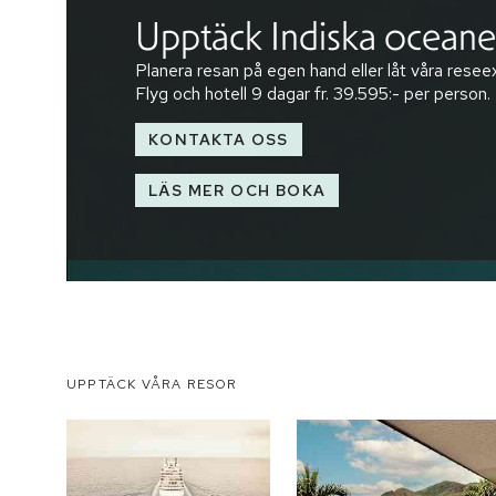
Upptäck Indiska ocean
Planera resan på egen hand eller låt våra reseex
Flyg och hotell
9 dagar
fr.
39.595:-
per person.
KONTAKTA OSS
LÄS MER OCH BOKA
UPPTÄCK VÅRA RESOR