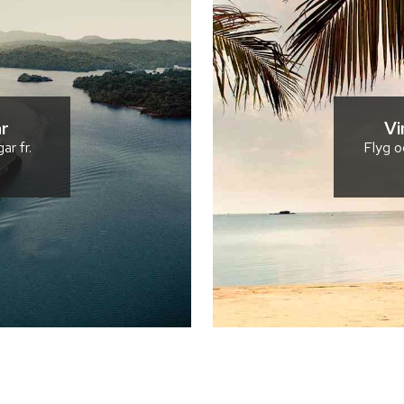
r
Vi
gar
fr.
Flyg o