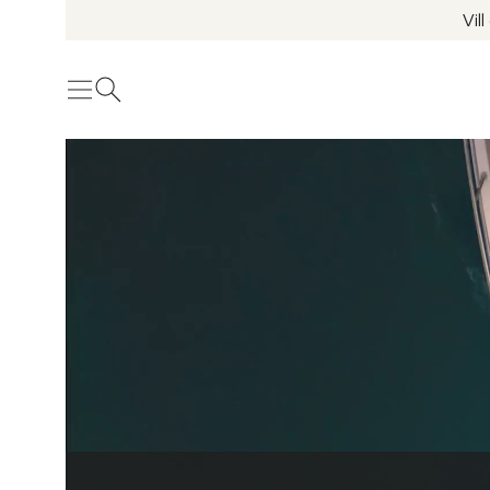
Vil
Meny
Öppna sök