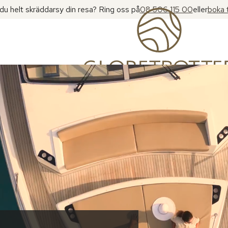
l du helt skräddarsy din resa? Ring oss på
08 506 115 00
eller
boka 