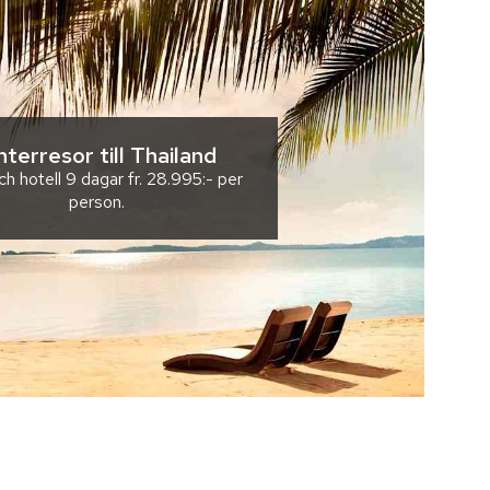
nterresor till Thailand
ch hotell
9 dagar
fr.
28.995:-
per
person.