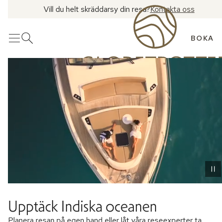
Vill du helt skräddarsy din resa?
Kontakta oss
BOKA
Meny
Öppna sök
Upptäck Indiska oceanen
Planera resan på egen hand eller låt våra reseexperter ta