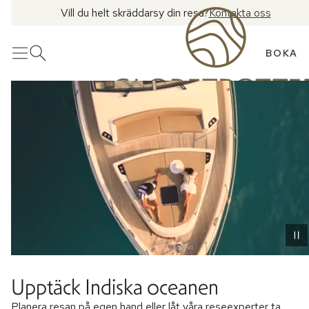
Vill du helt skräddarsy din resa?
Kontakta oss
BOKA
Meny
Öppna sök
Upptäck Indiska oceanen
Planera resan på egen hand eller låt våra reseexperter ta