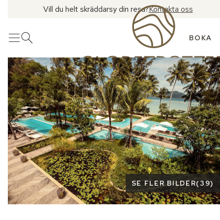
Vill du helt skräddarsy din resa?
Kontakta oss
BOKA
Meny
Öppna sök
Se fler bilder
SE FLER BILDER
(
39
)