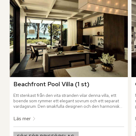
Beachfront Pool Villa (1 st)
Ett stenkast från den vita stranden vilar denna villa, ett 
boende som rymmer ett elegant sovrum och ett separat 
vardagsrum. Den smakfulla designen och den harmoniska 
färgpaletten skapar en lugn och inbjudande miljö för 
återhämtning.
Läs mer