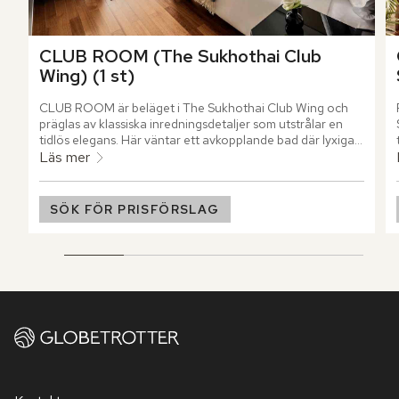
CLUB ROOM (The Sukhothai Club 
Wing) (1 st)
CLUB ROOM är beläget i The Sukhothai Club Wing och 
präglas av klassiska inredningsdetaljer som utstrålar en 
tidlös elegans. Här väntar ett avkopplande bad där lyxiga 
Bottega Veneta-produkter och mjuka frottérockar 
Läs mer
förhöjer varje stund.
SÖK FÖR PRISFÖRSLAG