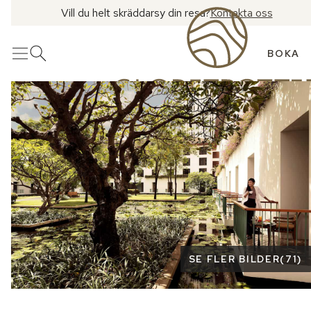
Vill du helt skräddarsy din resa?
Kontakta oss
BOKA
Meny
Öppna sök
Se fler bilder
SE FLER BILDER
(
71
)