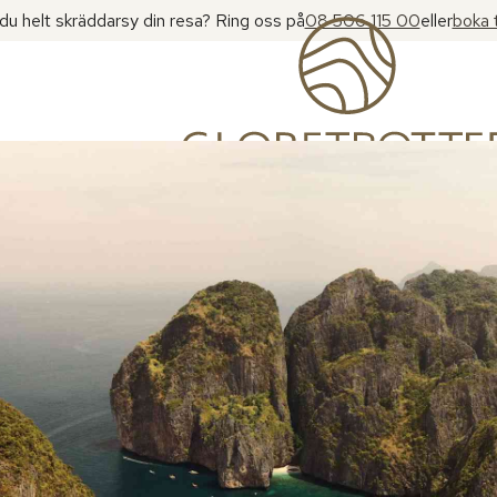
l du helt skräddarsy din resa? Ring oss på
08 506 115 00
eller
boka 