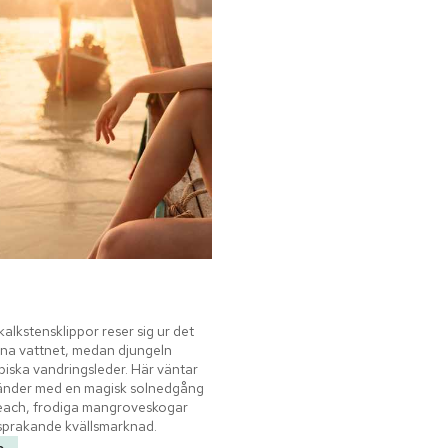
alkstensklippor reser sig ur det 
a vattnet, medan djungeln 
iska vandringsleder. Här väntar 
ränder med en magisk solnedgång 
Beach, frodiga mangroveskogar 
sprakande kvällsmarknad.