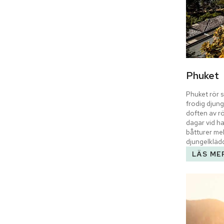
Phuket
Phuket rör s
frodig djung
doften av rök
dagar vid ha
båtturer me
djungelkläd
LÄS ME