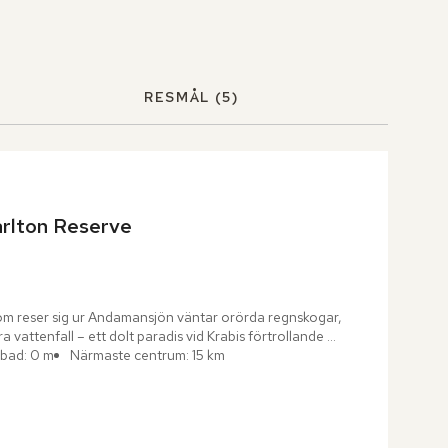
RESMÅL
(5)
arlton Reserve
m reser sig ur Andamansjön väntar orörda regnskogar, 
a vattenfall – ett dolt paradis vid Krabis förtrollande 
bad: 0 m
Närmaste centrum: 15 km