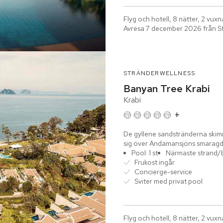
Flyg och hotell, 8 nätter, 2 vuxn
Avresa 7 december 2026 från S
STRÄNDER
WELLNESS
Banyan Tree Krabi
Krabi
+
De gyllene sandstränderna skimra
sig över Andamansjöns smaragdgr
– det är...
Pool: 1 st
Närmaste strand/
Frukost ingår
Concierge-service
Sviter med privat pool
Flyg och hotell, 8 nätter, 2 vuxn