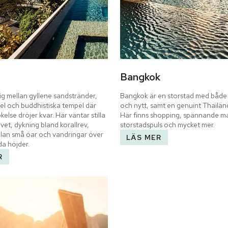
Bangkok
ig mellan gyllene sandstränder, 
Bangkok är en storstad med både
el och buddhistiska tempel där 
och nytt, samt en genuint Thailänd
else dröjer kvar. Här väntar stilla 
Här finns shopping, spännande ma
vet, dykning bland korallrev, 
storstadspuls och mycket mer.
llan små öar och vandringar över 
LÄS MER
da höjder.
R