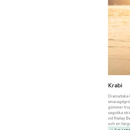
Krabi
Dramatiska k
smaragdgrön
gömmer trop
sagolika st
vid Railay 
och en färg