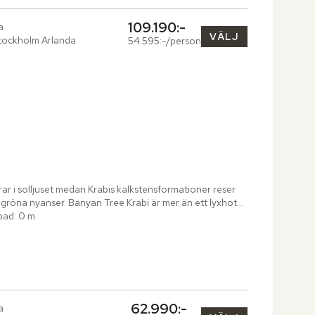
109.190:-
a
VÄLJ
tockholm Arlanda
54.595:-/person
r i solljuset medan Krabis kalkstensformationer reser 
öna nyanser. Banyan Tree Krabi är mer än ett lyxhotell 
bad: 0 m
62.990:-
a