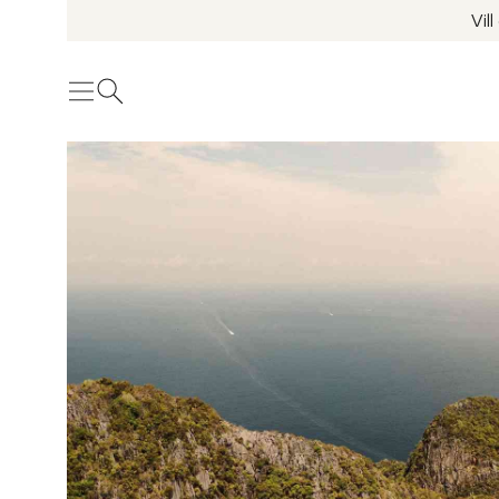
Vil
Meny
Öppna sök