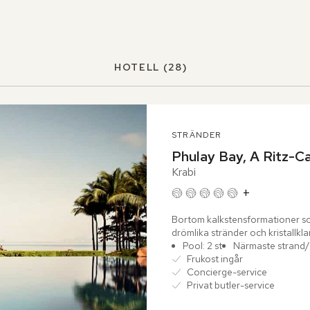
HOTELL
(28)
STRÄNDER
Phulay Bay, A Ritz-C
Krabi
+
Bortom kalkstensformationer so
drömlika stränder och kristallklar
kust....
Pool: 2 st
Närmaste strand/
Frukost ingår
Concierge-service
Privat butler-service