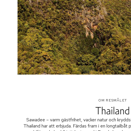
OM RESMÅLET
Thailand
Sawadee – varm gästfrihet, vacker natur och kryddst
Thailand har att erbjuda. Färdas fram i en longtailbåt