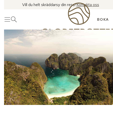
Vill du helt skräddarsy din resa?
Kontakta oss
BOKA
Meny
Öppna sök