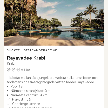
BUCKET LIST
STRÄNDER
ACTIVE
Rayavadee Krabi
Krabi
Inbäddat mellan tät djungel, dramatiska kalkstensklippor och 
Andamansjöns smaragdfärgade vatten breder Rayavadee 
Krabi ut sig som en rofylld tillflyktsort på Phrananghalvön....
Pool: 1 st
Närmaste strand/bad: 0 m
Närmaste centrum: 4 km
Frukost ingår
Concierge-service