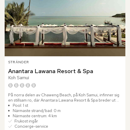
STRÄNDER
Anantara Lawana Resort & Spa
Koh Samui
På norra delen av Chaweng Beach, på Koh Samui, infinner sig 
en stillsam ro, där Anantara Lawana Resort & Spa breder ut 
sig. Omgiven av tropisk grönska, tillräckligt avskilt för att...
Pool: 1 st
Närmaste strand/bad: 0 m
Närmaste centrum: 4 km
Frukost ingår
Concierge-service