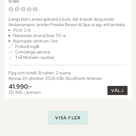
Krabi
Längs Koh Lantas sydvästra kust, där tropisk skog möter 
Andamansjön, breder Pimalai Resort & Spa ut sig i ett landskap 
som känns både orört och omsorgsfullt bevarat. Hotellet...
Pool: 2 st
Närmaste strand/bad: 50 m
Närmaste centrum: 1 km
Frukost ingår
Concierge-service
Två Michelin-nycklar
Flyg och hotell, 8 nätter, 2 vuxna
Avresa 20 oktober 2026 från Stockholm Arlanda
41.990:-
VÄLJ
20.995:-/person
VISA FLER