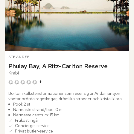
STRÄNDER
Phulay Bay, A Ritz-Carlton Reserve
Krabi
+
Bortom kalkstensformationer som reser sig ur Andamansjön 
väntar orörda regnskogar, drömlika stränder och kristallklara 
vattenfall – ett dolt paradis vid Krabis förtrollande kust....
Pool: 2 st
Närmaste strand/bad: 0 m
Närmaste centrum: 15 km
Frukost ingår
Concierge-service
Privat butler-service