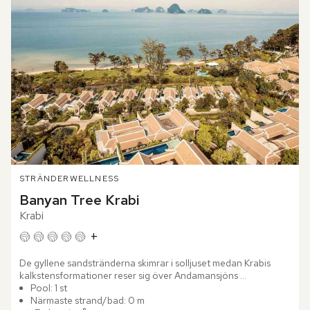
STRÄNDER
WELLNESS
Banyan Tree Krabi
Krabi
+
De gyllene sandstränderna skimrar i solljuset medan Krabis 
kalkstensformationer reser sig över Andamansjöns 
smaragdgröna nyanser. Banyan Tree Krabi är mer än ett 
Pool: 1 st
lyxhotell – det är...
Närmaste strand/bad: 0 m