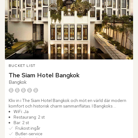
BUCKET LIST
The Siam Hotel Bangkok
Bangkok
Kliv in i The Siam Hotel Bangkok och möt en värld där modern 
komfort och historisk charm sammanflätas. I Bangkoks 
kungliga distrikt, intill floden Chao Phraya, väntar denna 
WiFi: Ja
urbana...
Restaurang: 2 st
Bar: 2 st
Frukost ingår
Butler-service