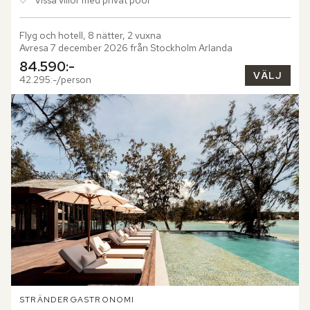
Vissa villor med privat pool
Flyg och hotell, 8 nätter, 2 vuxna
Avresa 7 december 2026 från Stockholm Arlanda
84.590:-
VÄLJ
42.295:-/person
STRÄNDER
GASTRONOMI