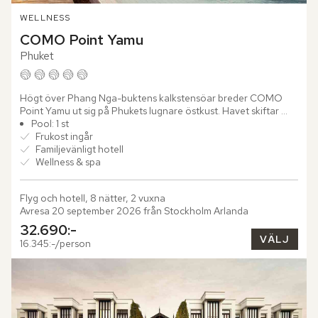
WELLNESS
COMO Point Yamu
Phuket
Högt över Phang Nga-buktens kalkstensöar breder COMO 
Point Yamu ut sig på Phukets lugnare östkust. Havet skiftar 
mellan turkos och silverblått medan de gröna öarna reser sig 
Pool: 1 st
ur...
Frukost ingår
Familjevänligt hotell
Wellness & spa
Flyg och hotell, 8 nätter, 2 vuxna
Avresa 20 september 2026 från Stockholm Arlanda
32.690:-
VÄLJ
16.345:-/person