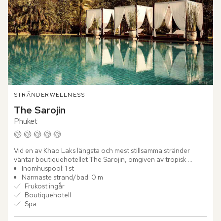
STRÄNDER
WELLNESS
The Sarojin
Phuket
Vid en av Khao Laks längsta och mest stillsamma stränder 
väntar boutiquehotellet The Sarojin, omgiven av tropisk 
grönska, Andamansjöns mjuka vågor och en atmosfär som 
Inomhuspool: 1 st
präglas av...
Närmaste strand/bad: 0 m
Frukost ingår
Boutiquehotell
Spa