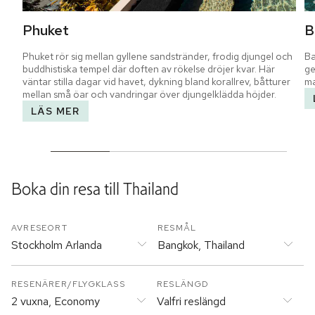
Phuket
B
Phuket rör sig mellan gyllene sandstränder, frodig djungel och 
Ba
buddhistiska tempel där doften av rökelse dröjer kvar. Här 
ge
väntar stilla dagar vid havet, dykning bland korallrev, båtturer 
ma
mellan små öar och vandringar över djungelklädda höjder.
LÄS MER
Boka din resa till
Thailand
AVRESEORT
RESMÅL
Stockholm Arlanda
Bangkok, Thailand
RESENÄRER/FLYGKLASS
RESLÄNGD
2 vuxna, Economy
Valfri reslängd