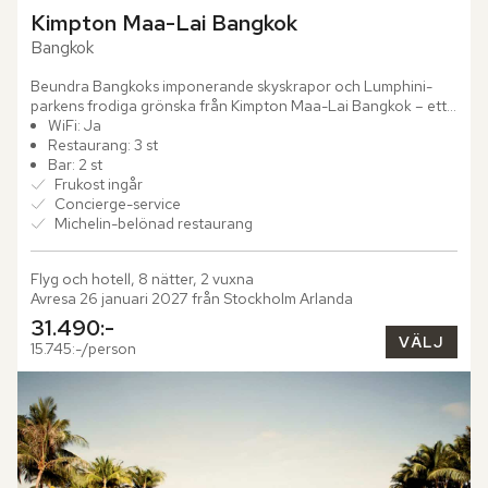
Kimpton Maa-Lai Bangkok
Bangkok
Beundra Bangkoks imponerande skyskrapor och Lumphini-
parkens frodiga grönska från Kimpton Maa-Lai Bangkok – ett 
designhotell med tydlig personlighet och tidlös elegans. I...
WiFi: Ja
Restaurang: 3 st
Bar: 2 st
Frukost ingår
Concierge-service
Michelin-belönad restaurang
Flyg och hotell, 8 nätter, 2 vuxna
Avresa 26 januari 2027 från Stockholm Arlanda
31.490:-
VÄLJ
15.745:-/person