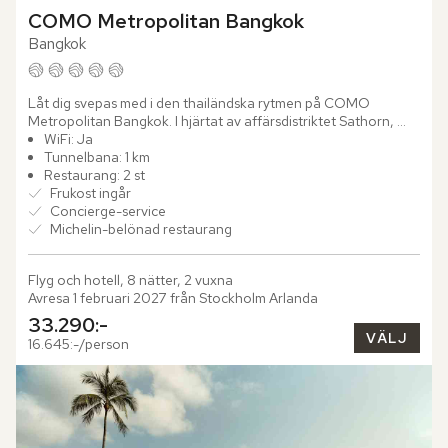
COMO Metropolitan Bangkok
Bangkok
Låt dig svepas med i den thailändska rytmen på COMO 
Metropolitan Bangkok. I hjärtat av affärsdistriktet Sathorn, 
nära Siloms vibrerande nattliv och Sukhumvits shoppingstråk, 
WiFi: Ja
möts...
Tunnelbana: 1 km
Restaurang: 2 st
Frukost ingår
Concierge-service
Michelin-belönad restaurang
Flyg och hotell, 8 nätter, 2 vuxna
Avresa 1 februari 2027 från Stockholm Arlanda
33.290:-
VÄLJ
16.645:-/person