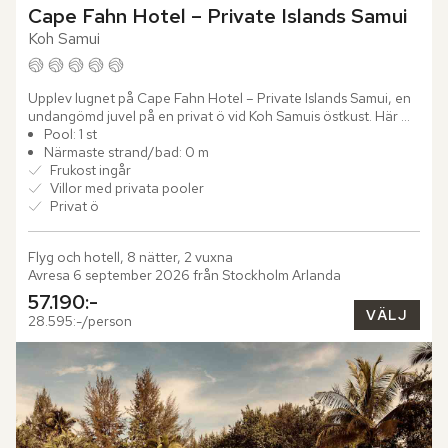
Cape Fahn Hotel – Private Islands Samui
Koh Samui
Upplev lugnet på Cape Fahn Hotel – Private Islands Samui, en 
undangömd juvel på en privat ö vid Koh Samuis östkust. Här 
väntar ett lyxigt paradis där du slappnar av i en fridfull...
Pool: 1 st
Närmaste strand/bad: 0 m
Frukost ingår
Villor med privata pooler
Privat ö
Flyg och hotell, 8 nätter, 2 vuxna
Avresa 6 september 2026 från Stockholm Arlanda
57.190:-
VÄLJ
28.595:-/person