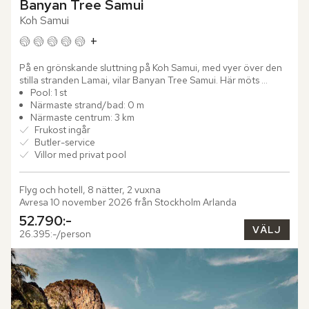
Banyan Tree Samui
Koh Samui
+
På en grönskande sluttning på Koh Samui, med vyer över den 
stilla stranden Lamai, vilar Banyan Tree Samui. Här möts 
tropisk lyx och avskildhet i en harmonisk helhet, något som...
Pool: 1 st
Närmaste strand/bad: 0 m
Närmaste centrum: 3 km
Frukost ingår
Butler-service
Villor med privat pool
Flyg och hotell, 8 nätter, 2 vuxna
Avresa 10 november 2026 från Stockholm Arlanda
52.790:-
VÄLJ
26.395:-/person