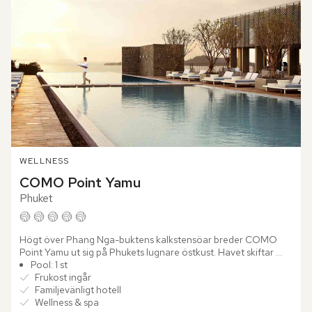
WELLNESS
COMO Point Yamu
Phuket
Högt över Phang Nga-buktens kalkstensöar breder COMO 
Point Yamu ut sig på Phukets lugnare östkust. Havet skiftar 
mellan turkos och silverblått medan de gröna öarna reser sig 
Pool: 1 st
ur...
Frukost ingår
Familjevänligt hotell
Wellness & spa