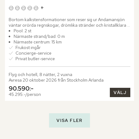
+
Bortom kalkstensformationer som reser sig ur Andamansjön 
väntar orörda regnskogar, drömlika stränder och kristallklara 
vattenfall – ett dolt paradis vid Krabis förtrollande kust....
Pool: 2 st
Närmaste strand/bad: 0 m
Närmaste centrum: 15 km
Frukost ingår
Concierge-service
Privat butler-service
Flyg och hotell, 8 nätter, 2 vuxna
Avresa 20 oktober 2026 från Stockholm Arlanda
90.590:-
VÄLJ
45.295:-/person
VISA FLER