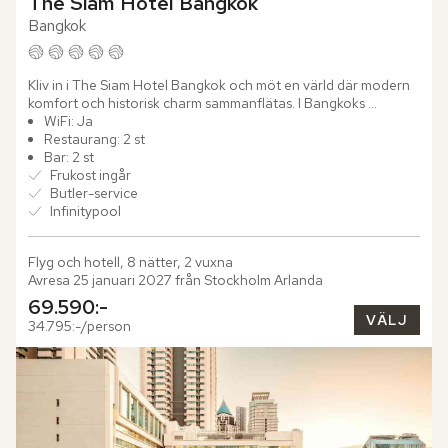
The Siam Hotel Bangkok
Bangkok
Kliv in i The Siam Hotel Bangkok och möt en värld där modern 
komfort och historisk charm sammanflätas. I Bangkoks 
kungliga distrikt, intill floden Chao Phraya, väntar denna 
WiFi: Ja
urbana...
Restaurang: 2 st
Bar: 2 st
Frukost ingår
Butler-service
Infinitypool
Flyg och hotell, 8 nätter, 2 vuxna
Avresa 25 januari 2027 från Stockholm Arlanda
69.590:-
VÄLJ
34.795:-/person