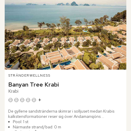
STRÄNDER
WELLNESS
Banyan Tree Krabi
Krabi
+
De gyllene sandstränderna skimrar i solljuset medan Krabis 
kalkstensformationer reser sig över Andamansjöns 
smaragdgröna nyanser. Banyan Tree Krabi är mer än ett 
Pool: 1 st
lyxhotell – det är...
Närmaste strand/bad: 0 m