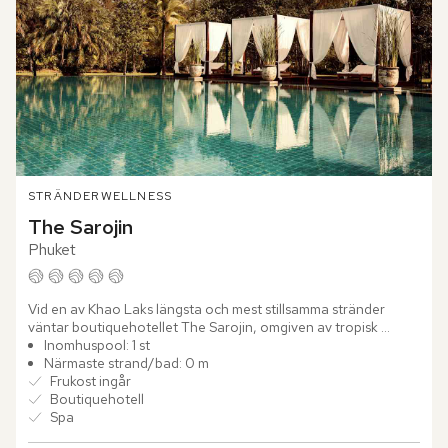
STRÄNDER
WELLNESS
The Sarojin
Phuket
Vid en av Khao Laks längsta och mest stillsamma stränder 
väntar boutiquehotellet The Sarojin, omgiven av tropisk 
grönska, Andamansjöns mjuka vågor och en atmosfär som 
Inomhuspool: 1 st
präglas av...
Närmaste strand/bad: 0 m
Frukost ingår
Boutiquehotell
Spa