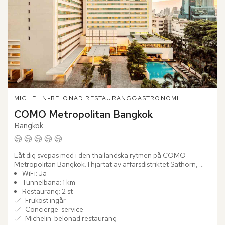
MICHELIN-BELÖNAD RESTAURANG
GASTRONOMI
COMO Metropolitan Bangkok
Bangkok
Låt dig svepas med i den thailändska rytmen på COMO 
Metropolitan Bangkok. I hjärtat av affärsdistriktet Sathorn, 
nära Siloms vibrerande nattliv och Sukhumvits shoppingstråk, 
WiFi: Ja
möts...
Tunnelbana: 1 km
Restaurang: 2 st
Frukost ingår
Concierge-service
Michelin-belönad restaurang