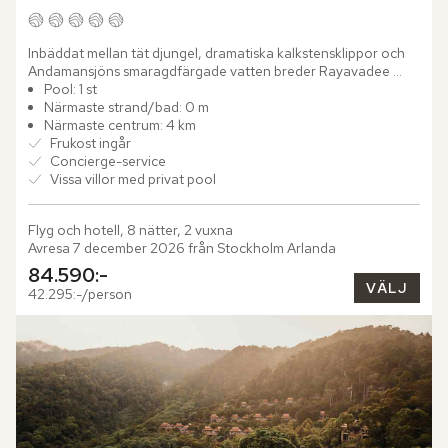
Inbäddat mellan tät djungel, dramatiska kalkstensklippor och 
Andamansjöns smaragdfärgade vatten breder Rayavadee 
Krabi ut sig som en rofylld tillflyktsort på Phrananghalvön....
Pool: 1 st
Närmaste strand/bad: 0 m
Närmaste centrum: 4 km
Frukost ingår
Concierge-service
Vissa villor med privat pool
Flyg och hotell, 8 nätter, 2 vuxna
Avresa 7 december 2026 från Stockholm Arlanda
84.590:-
VÄLJ
42.295:-/person