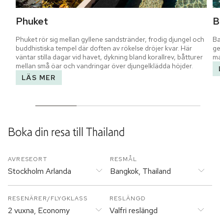
Phuket
B
Phuket rör sig mellan gyllene sandstränder, frodig djungel och 
Ba
buddhistiska tempel där doften av rökelse dröjer kvar. Här 
ge
väntar stilla dagar vid havet, dykning bland korallrev, båtturer 
ma
mellan små öar och vandringar över djungelklädda höjder.
LÄS MER
Boka din resa till
Thailand
AVRESEORT
RESMÅL
Stockholm Arlanda
Bangkok, Thailand
RESENÄRER/FLYGKLASS
RESLÄNGD
2 vuxna, Economy
Valfri reslängd