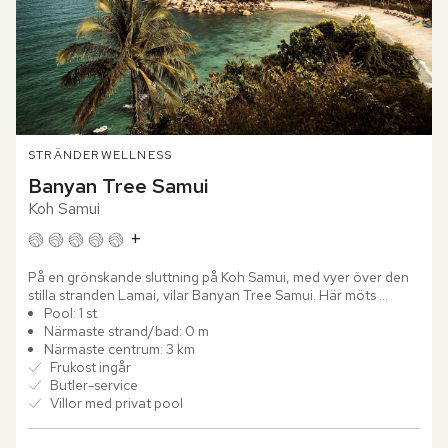
STRÄNDER
WELLNESS
Banyan Tree Samui
Koh Samui
+
På en grönskande sluttning på Koh Samui, med vyer över den 
stilla stranden Lamai, vilar Banyan Tree Samui. Här möts 
tropisk lyx och avskildhet i en harmonisk helhet, något som...
Pool: 1 st
Närmaste strand/bad: 0 m
Närmaste centrum: 3 km
Frukost ingår
Butler-service
Villor med privat pool