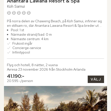
Anantara Lawana Resort & Spa
Koh Samui
På norra delen av Chaweng Beach, på Koh Samui, infinner sig 
en stillsam ro, där Anantara Lawana Resort & Spa breder ut 
sig. Omgiven av tropisk grönska, tillräckligt avskilt för att...
Pool: 1 st
Närmaste strand/bad: 0 m
Närmaste centrum: 4 km
Frukost ingår
Concierge-service
Infinitypool
Flyg och hotell, 8 nätter, 2 vuxna
Avresa 23 november 2026 från Stockholm Arlanda
41.190:-
VÄLJ
20.595:-/person