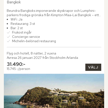
Bangkok
Beundra Bangkoks imponerande skyskrapor och Lumphini-
parkens frodiga grönska från Kimpton Maa-Lai Bangkok – ett 
designhotell med tydlig personlighet och tidlös elegans. I...
WiFi: Ja
Restaurang: 3 st
Bar: 2 st
Frukost ingår
Concierge-service
Michelin-belönad restaurang
Flyg och hotell, 8 nätter, 2 vuxna
Avresa 26 januari 2027 från Stockholm Arlanda
31.490:-
VÄLJ
15.745:-/person