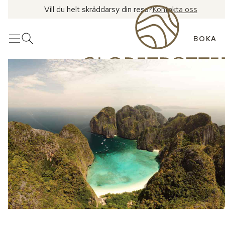
Vill du helt skräddarsy din resa?
Kontakta oss
BOKA
Meny
Öppna sök