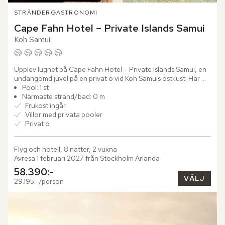
STRÄNDER
GASTRONOMI
Cape Fahn Hotel – Private Islands Samui
Koh Samui
Upplev lugnet på Cape Fahn Hotel – Private Islands Samui, en 
undangömd juvel på en privat ö vid Koh Samuis östkust. Här 
väntar ett lyxigt paradis där du slappnar av i en fridfull...
Pool: 1 st
Närmaste strand/bad: 0 m
Frukost ingår
Villor med privata pooler
Privat ö
Flyg och hotell, 8 nätter, 2 vuxna
Avresa 1 februari 2027 från Stockholm Arlanda
58.390:-
VÄLJ
29.195:-/person