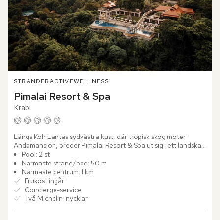
STRÄNDER
ACTIVE
WELLNESS
Pimalai Resort & Spa
Krabi
Längs Koh Lantas sydvästra kust, där tropisk skog möter 
Andamansjön, breder Pimalai Resort & Spa ut sig i ett landskap 
som känns både orört och omsorgsfullt bevarat. Hotellet...
Pool: 2 st
Närmaste strand/bad: 50 m
Närmaste centrum: 1 km
Frukost ingår
Concierge-service
Två Michelin-nycklar