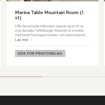
Marina Table Mountain Room (1 
st)
Från den privata balkongen öppnar sig en fri vy 
över ikoniska Taffelberget. Rummen är inredda 
med lokalt framtagna textilier och naturmaterial 
som skapar en känsla av stillhet mitt i stadens puls. 
Läs mer
Dessa rum är idealiska för familjer tack vare 
sammanlänkade planlösningar.
SÖK FÖR PRISFÖRSLAG