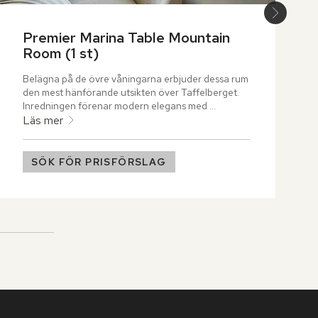
Premier Marina Table Mountain 
Room (1 st)
Belägna på de övre våningarna erbjuder dessa rum 
den mest hänförande utsikten över Taffelberget. 
Inredningen förenar modern elegans med 
traditionella afrikanska detaljer, där varje textur 
Läs mer
och ton är vald för att spegla landskapet utanför.
SÖK FÖR PRISFÖRSLAG