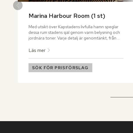
Marina Harbour Room (1 st)
Med utsikt över Kapstadens livfulla hamn speglar 
dessa rum stadens själ genom varm belysning och 
jordnära toner. Varje detalj är genomtänkt, från 
handmålade konstverk till keramik inspirerad av 
Taffelbergets färger.
Läs mer
SÖK FÖR PRISFÖRSLAG