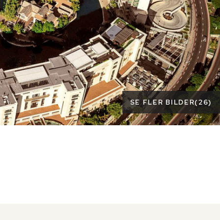
SE FLER BILDER
(
26
)