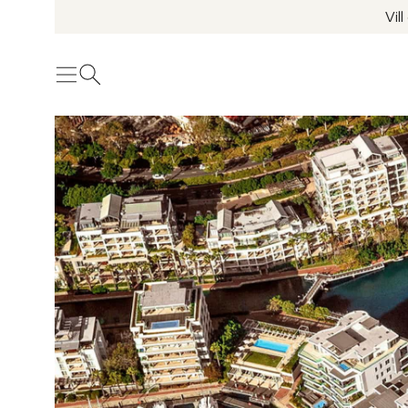
Vil
Meny
Öppna sök
Se fler bilder