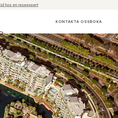
tid hos en reseexpert
KONTAKTA OSS
BOKA