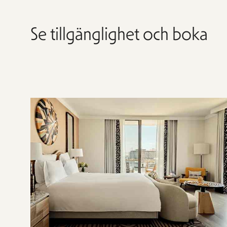
Se tillgänglighet och boka
Hoppa
över
rumslistan