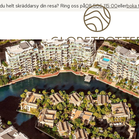
l du helt skräddarsy din resa? Ring oss på
08 506 115 00
eller
boka 