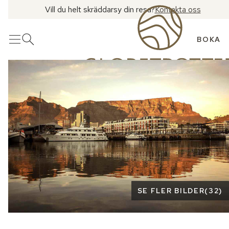
Vill du helt skräddarsy din resa?
Kontakta oss
BOKA
Meny
Öppna sök
Se fler bilder
SE FLER BILDER
(
32
)