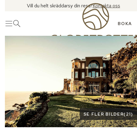
Vill du helt skräddarsy din resa?
Kontakta oss
BOKA
Meny
Öppna sök
Se fler bilder
SE FLER BILDER
(
21
)