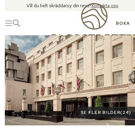
Vill du helt skräddarsy din resa?
Kontakta oss
BOKA
Meny
Öppna sök
Se fler bilder
SE FLER BILDER
(
24
)