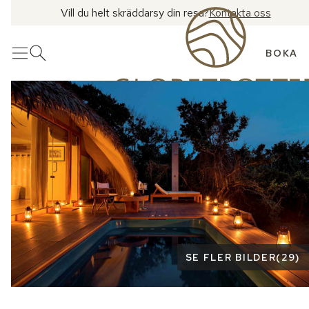
Vill du helt skräddarsy din resa?
Kontakta oss
BOKA
Meny
Öppna sök
Se fler bilder
SE FLER BILDER
(
29
)