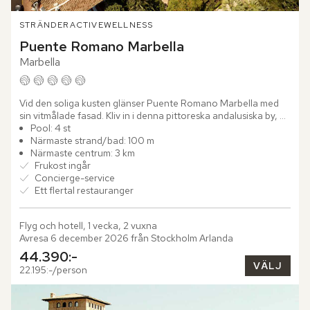
STRÄNDER
ACTIVE
WELLNESS
Puente Romano Marbella
Marbella
Vid den soliga kusten glänser Puente Romano Marbella med 
sin vitmålade fasad. Kliv in i denna pittoreska andalusiska by, 
uppkallad efter den romerska bron som en gång förenade 
Pool: 4 st
Rom...
Närmaste strand/bad: 100 m
Närmaste centrum: 3 km
Frukost ingår
Concierge-service
Ett flertal restauranger
Flyg och hotell, 1 vecka, 2 vuxna
Avresa 6 december 2026 från Stockholm Arlanda
44.390:-
VÄLJ
22.195:-/person