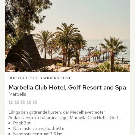
BUCKET LIST
STRÄNDER
ACTIVE
Marbella Club Hotel, Golf Resort and Spa
Marbella
Längs den glittrande kusten, där Medelhavet möter 
Andalusiens rika kulturarv, ligger Marbella Club Hotel, Golf 
Resort and Spa. En gång i tiden var detta en enkel gård, där 
Pool: 3 st
solmogna...
Närmaste strand/bad: 50 m
Närmaste centrum: 3,5 km