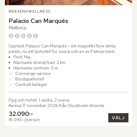
WEEKEND
WELLNESS
Palacio Can Marqués
Mallorca
Upptäck Palacio Can Marqués – ett magnifikt före detta 
palats, nu ett lyxhotell för vuxna och en av Palmas mest 
fängslande historiska byggnader. Efter en varsam renovering 
Pool: Nej
har...
Närmaste strand/bad: 2 km
Närmaste centrum: 0 m
Concierge-service
Boutiquehotell
Centralt beläget
Flyg och hotell, 1 vecka, 2 vuxna
Avresa 17 november 2026 från Stockholm Arlanda
32.090:-
VÄLJ
16.045:-/person