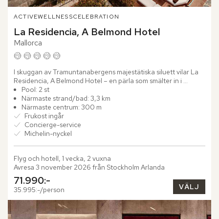
ACTIVE
WELLNESS
CELEBRATION
La Residencia, A Belmond Hotel
Mallorca
I skuggan av Tramuntanabergens majestätiska siluett vilar La 
Residencia, A Belmond Hotel – en pärla som smälter in i 
landskapets orörda skönhet. Här, intill den charmiga byn 
Pool: 2 st
Deià,...
Närmaste strand/bad: 3,3 km
Närmaste centrum: 300 m
Frukost ingår
Concierge-service
Michelin-nyckel
Flyg och hotell, 1 vecka, 2 vuxna
Avresa 3 november 2026 från Stockholm Arlanda
71.990:-
VÄLJ
35.995:-/person