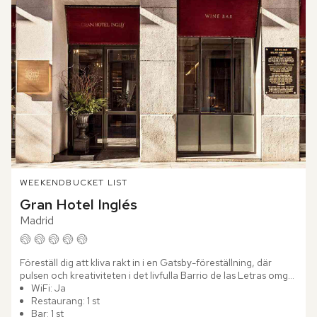
WEEKEND
BUCKET LIST
Gran Hotel Inglés
Madrid
Föreställ dig att kliva rakt in i en Gatsby-föreställning, där 
pulsen och kreativiteten i det livfulla Barrio de las Letras omger 
dig. Mitt i detta kulturella centrum reser sig...
WiFi: Ja
Restaurang: 1 st
Bar: 1 st