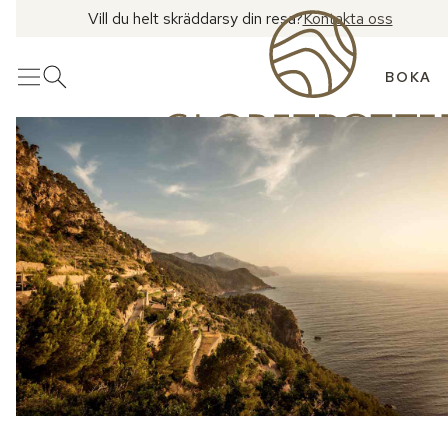
Vill du helt skräddarsy din resa?
Kontakta oss
BOKA
Meny
Öppna sök