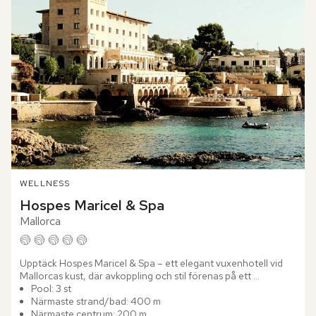
WELLNESS
Hospes Maricel & Spa
Mallorca
Upptäck Hospes Maricel & Spa – ett elegant vuxenhotell vid 
Mallorcas kust, där avkoppling och stil förenas på ett 
enastående sätt. Beläget i fridfulla C'as Català, bara en kvart...
Pool: 3 st
Närmaste strand/bad: 400 m
Närmaste centrum: 200 m