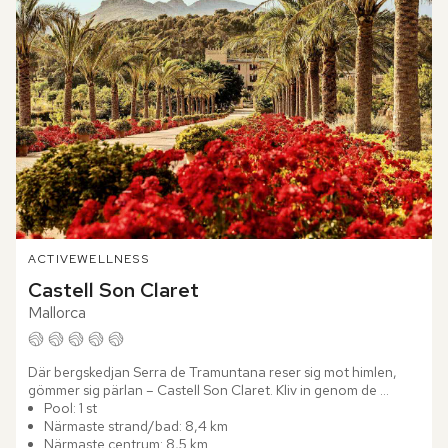
ACTIVE
WELLNESS
Castell Son Claret
Mallorca
Där bergskedjan Serra de Tramuntana reser sig mot himlen, 
gömmer sig pärlan – Castell Son Claret. Kliv in genom de 
imponerande valven, där trägolv, marmor och kakel möter 
Pool: 1 st
samtida...
Närmaste strand/bad: 8,4 km
Närmaste centrum: 8,5 km