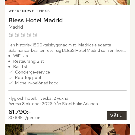
WEEKEND
WELLNESS
Bless Hotel Madrid
Madrid
I en historisk 1800-talsbyggnad mitt i Madrids eleganta 
Salamanca-kvarter reser sig BLESS Hotel Madrid som en ikon 
av modern lyx och klassisk charm. Med sitt läge längs den...
WiFi: Ja
Restaurang: 2 st
Bar: 1 st
Concierge-service
Rooftop pool
Michelin-belönad kock
Flyg och hotell, 1 vecka, 2 vuxna
Avresa 8 oktober 2026 från Stockholm Arlanda
61.790:-
VÄLJ
30.895:-/person