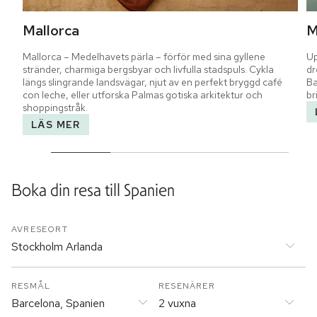
Mallorca
M
Mallorca – Medelhavets pärla – förför med sina gyllene 
Up
stränder, charmiga bergsbyar och livfulla stadspuls. Cykla 
dr
längs slingrande landsvägar, njut av en perfekt bryggd café 
Ba
con leche, eller utforska Palmas gotiska arkitektur och 
br
shoppingstråk.
LÄS MER
Boka din resa till
Spanien
AVRESEORT
Stockholm Arlanda
RESMÅL
RESENÄRER
Barcelona, Spanien
2 vuxna