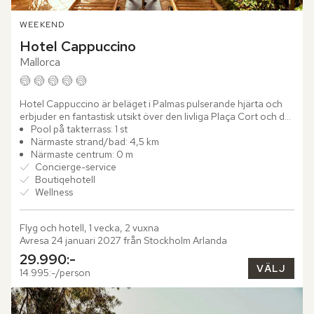
WEEKEND
Hotel Cappuccino
Mallorca
Hotel Cappuccino är beläget i Palmas pulserande hjärta och 
erbjuder en fantastisk utsikt över den livliga Plaça Cort och det 
berömda olivträdet Olivera de Cort. Detta exklusiva...
Pool på takterrass: 1 st
Närmaste strand/bad: 4,5 km
Närmaste centrum: 0 m
Concierge-service
Boutiqehotell
Wellness
Flyg och hotell, 1 vecka, 2 vuxna
Avresa 24 januari 2027 från Stockholm Arlanda
29.990:-
VÄLJ
14.995:-/person