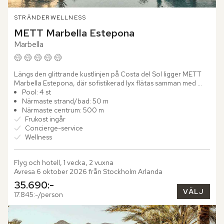
STRÄNDER
WELLNESS
METT Marbella Estepona
Marbella
Längs den glittrande kustlinjen på Costa del Sol ligger METT 
Marbella Estepona, där sofistikerad lyx flätas samman med 
naturens naturliga skönhet. Här väntar eleganta rum, vars...
Pool: 4 st
Närmaste strand/bad: 50 m
Närmaste centrum: 500 m
Frukost ingår
Concierge-service
Wellness
Flyg och hotell, 1 vecka, 2 vuxna
Avresa 6 oktober 2026 från Stockholm Arlanda
35.690:-
VÄLJ
17.845:-/person