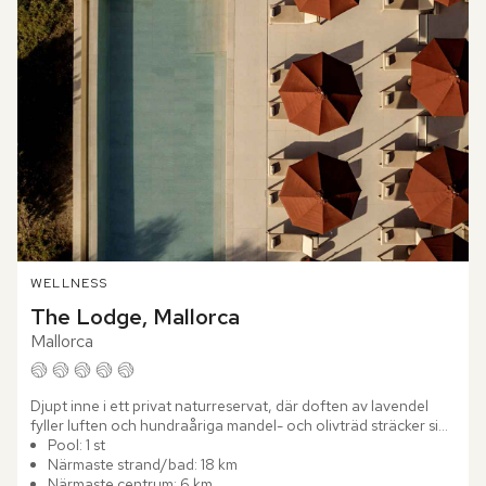
WELLNESS
The Lodge, Mallorca
Mallorca
Djupt inne i ett privat naturreservat, där doften av lavendel 
fyller luften och hundraåriga mandel- och olivträd sträcker sig 
mot himlen, finner du The Lodge, Mallorca – ett...
Pool: 1 st
Närmaste strand/bad: 18 km
Närmaste centrum: 6 km