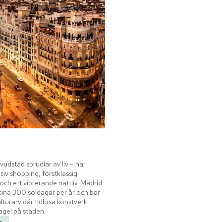
udstad sprudlar av liv – här 
siv shopping, förstklassig 
ch ett vibrerande nattliv. Madrid 
sina 300 soldagar per år och bär 
ulturarv där tidlösa konstverk 
rägel på staden.