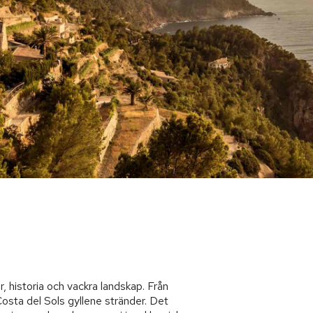
r, historia och vackra landskap. Från
 Costa del Sols gyllene stränder. Det