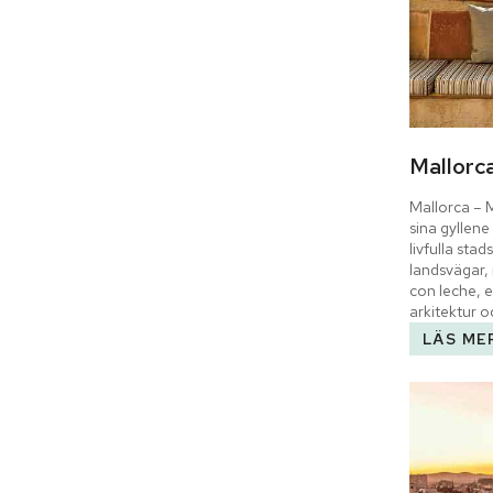
Mallorc
Mallorca – 
sina gyllene
livfulla stad
landsvägar, 
con leche, e
arkitektur o
LÄS ME