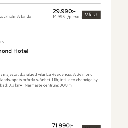
29.990:-
VÄLJ
tockholm Arlanda
14.995:-/person
ON
mond Hotel
majestätiska siluett vilar La Residencia, A Belmond 
 landskapets orörda skönhet. Här, intill den charmiga byn 
bad: 3,3 km
Närmaste centrum: 300 m
71.990:-