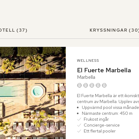
OTELL
(37)
KRYSSNINGAR
(30
WELLNESS
El Fuerte Marbella
Marbella
El Fuerte Marbella är ett ikonisk
centrum av Marbella. Upplev avs
atmosfär....
Uppvärmd pool vissa månader
Närmaste centrum: 450 m
Frukost ingår
Concierge-service
Ett flertal pooler