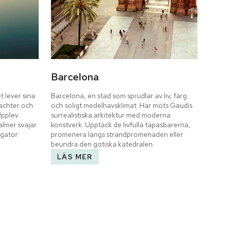
Barcelona
 lever sina 
Barcelona, en stad som sprudlar av liv, färg 
achter och 
och soligt medelhavsklimat. Här möts Gaudís 
pplev 
surrealistiska arkitektur med moderna 
almer svajar 
konstverk. Upptäck de livfulla tapasbarerna, 
gator 
promenera längs strandpromenaden eller 
beundra den gotiska katedralen.
LÄS MER