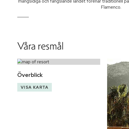
mångsidiga och fängslande landet förenar traditionell p
Flamenco.
Våra resmål
Överblick
VISA KARTA