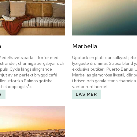
a
Marbella
Medelhavets pärla – förför med 
Upptäck en plats där solkysst jetset
 stränder, charmiga bergsbyar och 
lyxigaste drömmar. Strosa bland y
spuls. Cykla längs slingrande 
exklusiva butiker i Puerto Banús. U
njut av en perfekt bryggd café 
Marbellas glamorösa livsstil, där p
ller utforska Palmas gotiska 
i brisen och gamla stans charmiga 
ch shoppingstråk.
väntar runt hörnet.
R
LÄS MER