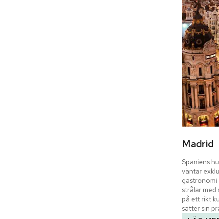
Madrid
Spaniens huv
väntar exklu
gastronomi o
strålar med 
på ett rikt k
sätter sin p