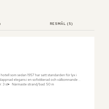
)
RESMÅL
(5)
t hotell som sedan 1957 har satt standarden för lyx i 
lappnad elegans i en sofistikerad och välkomnande 
: 3 st
Närmaste strand/bad: 50 m