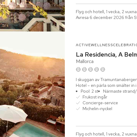
Flyg och hotell, 1 vecka, 2 vuxna
Avresa 6 december 2026 från S
ACTIVE
WELLNESS
CELEBRATI
La Residencia, A Bel
Mallorca
I skuggan av Tramuntanabergens 
Hotel – en pärla som smälter in i
Deià,...
Pool: 2 st
Närmaste strand/
Frukost ingår
Concierge-service
Michelin-nyckel
Flyg och hotell, 1 vecka, 2 vuxna