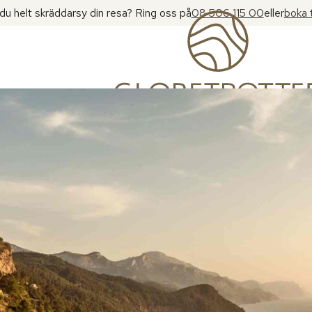
l du helt skräddarsy din resa? Ring oss på
08 506 115 00
eller
boka 