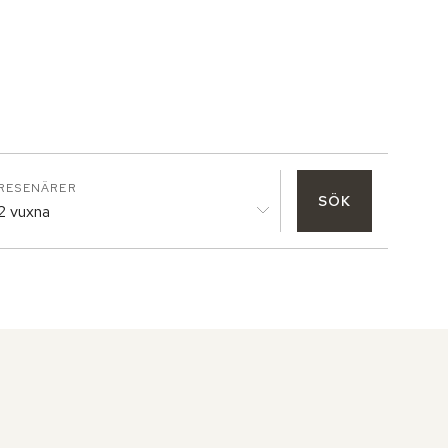
RESENÄRER
SÖK
2 vuxna