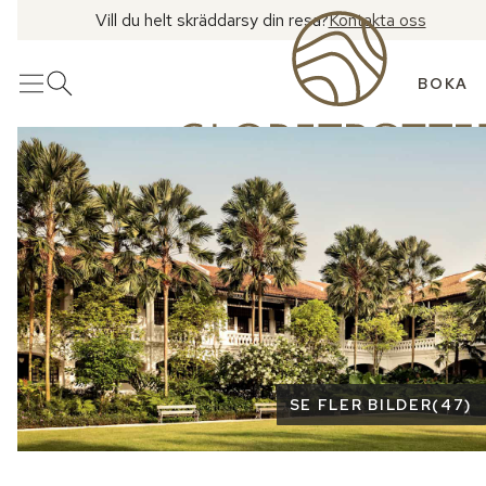
Vill du helt skräddarsy din resa?
Kontakta oss
BOKA
Meny
Öppna sök
Se fler bilder
SE FLER BILDER
(
47
)