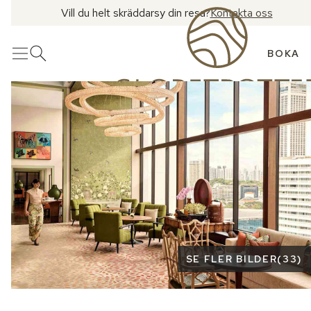
Vill du helt skräddarsy din resa?
Kontakta oss
BOKA
Meny
Öppna sök
Se fler bilder
SE FLER BILDER
(
33
)