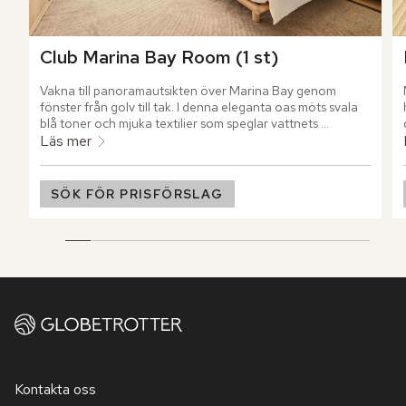
Club Marina Bay Room (1 st)
Vakna till panoramautsikten över Marina Bay genom 
fönster från golv till tak. I denna eleganta oas möts svala 
blå toner och mjuka textilier som speglar vattnets 
skiftningar utanför. I detta boende får du tillgång till den 
Läs mer
exklusiva loungen HAUS 65, med champagnefrukost och 
kvällscocktails.
SÖK FÖR PRISFÖRSLAG
Kontakta oss