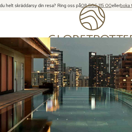
l du helt skräddarsy din resa? Ring oss på
08 506 115 00
eller
boka 