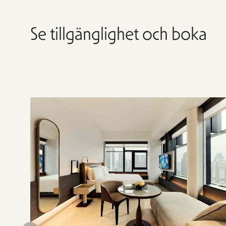
Se tillgänglighet och boka
Hoppa
över
rumslistan