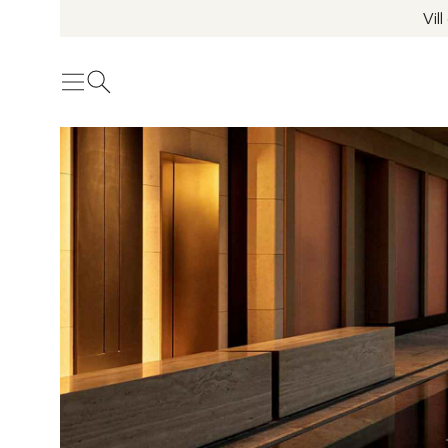
Vil
Meny
Öppna sök
Se fler bilder