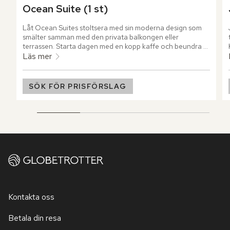
Ocean Suite (1 st)
Låt Ocean Suites stoltsera med sin moderna design som 
smälter samman med den privata balkongen eller 
terrassen. Starta dagen med en kopp kaffe och beundra 
den fantastiska utsikten över Indiska oceanens glittrande 
Läs mer
vatten.
SÖK FÖR PRISFÖRSLAG
Kontakta oss
Betala din resa