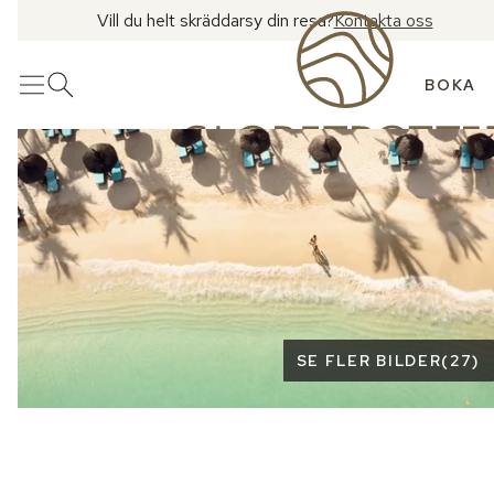
Vill du helt skräddarsy din resa?
Kontakta oss
BOKA
Meny
Öppna sök
Se fler bilder
SE FLER BILDER
(
27
)