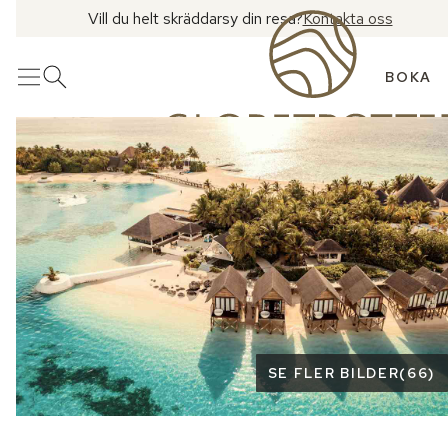
Vill du helt skräddarsy din resa?
Kontakta oss
BOKA
Meny
Öppna sök
Se fler bilder
SE FLER BILDER
(
66
)