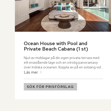
Ocean House with Pool and 
Private Beach Cabana (1 st)
Njut av middagar på din egen privata terrass med 
ett enastående läge och en otrolig panoramavy 
över Indiska oceanen. Koppla av på en solsäng vid 
lagnunens kant och känn den ljumna havsbrisen 
Läs mer
från havet.
SÖK FÖR PRISFÖRSLAG