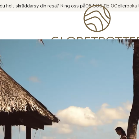
l du helt skräddarsy din resa? Ring oss på
08 506 115 00
eller
boka 