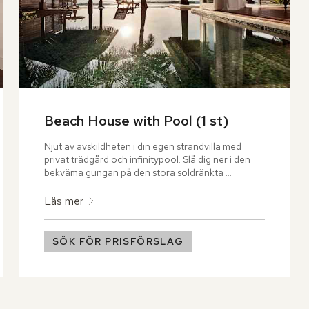
Beach House with Pool (1 st)
Njut av avskildheten i din egen strandvilla med 
privat trädgård och infinitypool. Slå dig ner i den 
bekväma gungan på den stora soldränkta 
terrassen och koppla av på den pudervita 
sandstranden med den vackra tropiska grönskan i 
Läs mer
bakgrunden.
SÖK FÖR PRISFÖRSLAG