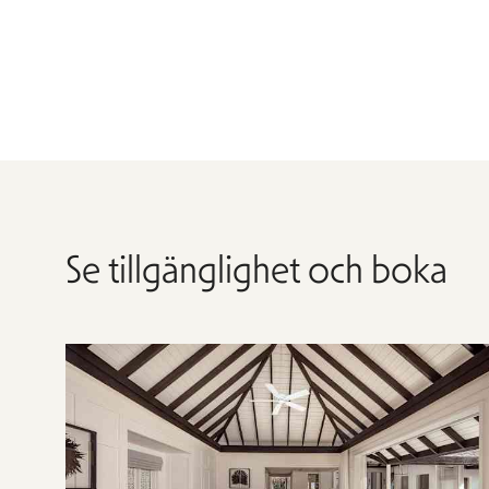
Se tillgänglighet och boka
Hoppa
över
rumslistan