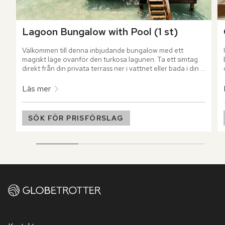
Lagoon Bungalow with Pool (1 st)
Välkommen till denna inbjudande bungalow med ett 
magiskt läge ovanför den turkosa lagunen. Ta ett simtag 
direkt från din privata terrass ner i vattnet eller bada i din 
egen infinitypool som skapar illusionen att du blir ett med 
havet.
Läs mer
SÖK FÖR PRISFÖRSLAG