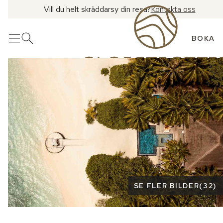
Vill du helt skräddarsy din resa?
Kontakta oss
BOKA
Meny
Öppna sök
Se fler bilder
SE FLER BILDER
(
32
)