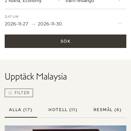
2 vuxna, Economy
Valfri reslängd
DATUM
2026-11-27
2026-11-30
SÖK
Upptäck
Malaysia
FILTER
ALLA
(17)
HOTELL
(11)
RESMÅL
(6)