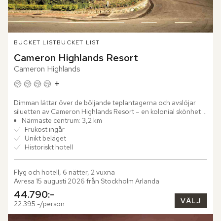
BUCKET LIST
BUCKET LIST
Cameron Highlands Resort
Cameron Highlands
+
Dimman lättar över de böljande teplantagerna och avslöjar 
siluetten av Cameron Highlands Resort – en kolonial skönhet 
som vilar på 1 467 meters grönskande höjd. Redan vid 
Närmaste centrum: 3,2 km
ankomsten...
Frukost ingår
Unikt beläget
Historiskt hotell
Flyg och hotell, 6 nätter, 2 vuxna
Avresa 15 augusti 2026 från Stockholm Arlanda
44.790:-
VÄLJ
22.395:-/person