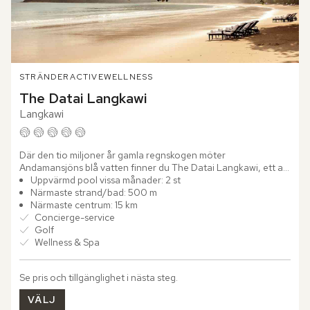
STRÄNDER
ACTIVE
WELLNESS
The Datai Langkawi
Langkawi
Där den tio miljoner år gamla regnskogen möter 
Andamansjöns blå vatten finner du The Datai Langkawi, ett av 
Malaysias absolut bästa lyxhotell. 

Uppvärmd pool vissa månader: 2 st
Närmaste strand/bad: 500 m
Hotellet vilar som en harmonisk...
Närmaste centrum: 15 km
Concierge-service
Golf
Wellness & Spa
Se pris och tillgänglighet i nästa steg.
VÄLJ