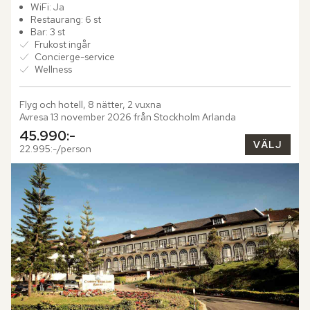
reser sig Mandarin Oriental Kuala Lumpur som en symbol för...
WiFi: Ja
Restaurang: 6 st
Bar: 3 st
Frukost ingår
Concierge-service
Wellness
Flyg och hotell, 8 nätter, 2 vuxna
Avresa 13 november 2026 från Stockholm Arlanda
45.990:-
VÄLJ
22.995:-/person