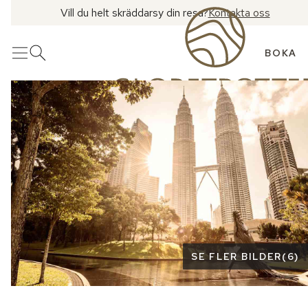
Vill du helt skräddarsy din resa?
Kontakta oss
BOKA
Meny
Öppna sök
Se fler bilder
SE FLER BILDER
(
6
)