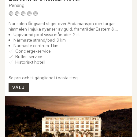
Penang
När solen långsamt stiger över Andamansjön och färgar 
himmelen i mjuka nyanser av guld, framträder Eastern & 
Oriental Hotels ståtliga fasad – ett landmärke som burit sitt arv 
Uppvärmd pool vissa månader: 2 st
med...
Närmaste strand/bad: 9 km
Närmaste centrum: 1 km
Concierge-service
Butler-service
Historiskt hotell
Se pris och tillgänglighet i nästa steg.
VÄLJ