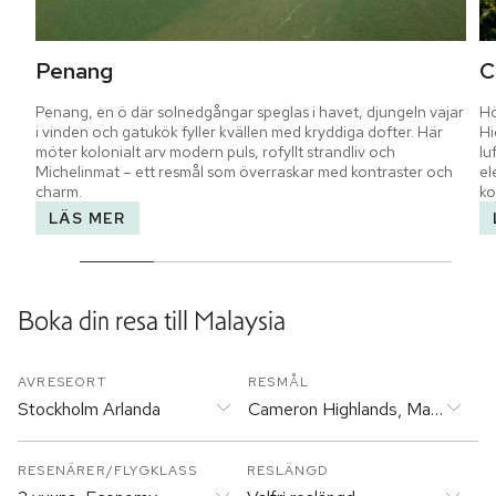
Penang
C
Penang, en ö där solnedgångar speglas i havet, djungeln vajar 
Hö
i vinden och gatukök fyller kvällen med kryddiga dofter. Här 
Hi
möter kolonialt arv modern puls, rofyllt strandliv och 
lu
Michelinmat – ett resmål som överraskar med kontraster och 
el
charm.
ko
LÄS MER
Boka din resa till
Malaysia
AVRESEORT
RESMÅL
Stockholm Arlanda
Cameron Highlands, Malaysia
RESENÄRER/FLYGKLASS
RESLÄNGD