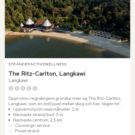
STRÄNDER
ACTIVE
WELLNESS
The Ritz-Carlton, Langkawi
Langkawi
Djupt inne i regnskogens grönska reser sig The Ritz-Carlton, 
Langkawi, som en dold juvel mellan skog och hav. Vägen hit 
slingrar sig genom dimhöljda kullar, där doften av...
Uppvärmd pool vissa månader: 2 st
Närmaste strand/bad: 0 m
Närmaste centrum: 2,5 km
Concierge-service
Privat strand