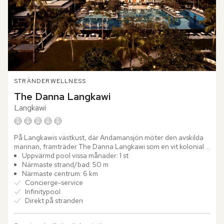
STRÄNDER
WELLNESS
The Danna Langkawi
Langkawi
På Langkawis västkust, där Andamansjön möter den avskilda 
marinan, framträder The Danna Langkawi som en vit kolonial 
dröm. Kliv in genom den pampiga entrén, där höga valv,...
Uppvärmd pool vissa månader: 1 st
Närmaste strand/bad: 50 m
Närmaste centrum: 6 km
Concierge-service
Infinitypool
Direkt på stranden