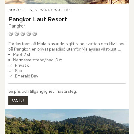
BUCKET LIST
STRÄNDER
ACTIVE
Pangkor Laut Resort
Pangkor
Färdas fram på Malackasundets glittrande vatten och kliv i land 
på Pangkor, en privat paradisö utanför Malaysias västkust. 
Inbäddad i den två miljoner år gamla regnskogen breder...
Pool: 2 st
Närmaste strand/bad: 0 m
Privat ö
Spa
Emerald Bay
Se pris och tillgänglighet i nästa steg.
VÄLJ