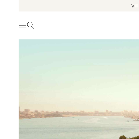
Vil
Meny
Öppna sök