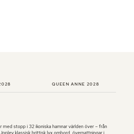
2028
QUEEN ANNE 2028
 med stopp i 32 ikoniska hamnar världen över – från
plev klassisk brittisk lyx ombord, övernattningar i