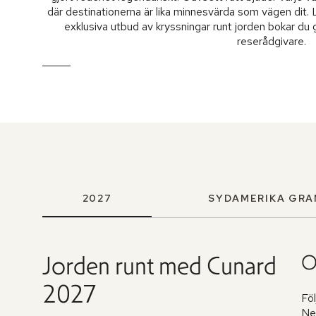
där destinationerna är lika minnesvärda som vägen dit.
exklusiva utbud av kryssningar runt jorden bokar d
reserådgivare.
2027
SYDAMERIKA GRA
Jorden runt med Cunard
O
2027
Fö
New