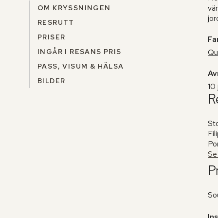
vä
OM KRYSSNINGEN
jor
RESRUTT
PRISER
Fa
INGÅR I RESANS PRIS
Qu
PASS, VISUM & HÄLSA
Av
BILDER
10 
R
Sto
Fil
Por
Se 
Pr
So
In