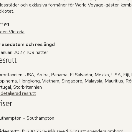
rldsstäder och exklusiva förmåner för World Voyage-gäster, komb
dklotet.
rtyg
een Victoria
resedatum och reslängd
januari 2027, 109 nätter
esrutt
rbritannien, USA, Aruba, Panama, El Salvador, Mexiko, USA, Fiji, 
ippinerna, Hongkong, Vietnam, Singapore, Malaysia, Mauritius, Réu
tugal, Storbritannien
detaljerad resrutt
iser
uthampton – Southampton
sideshytt:
fr. 230.720- inklusive $ 500 att spendera ombord