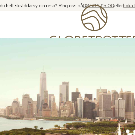
l du helt skräddarsy din resa? Ring oss på
08 506 115 00
eller
boka 