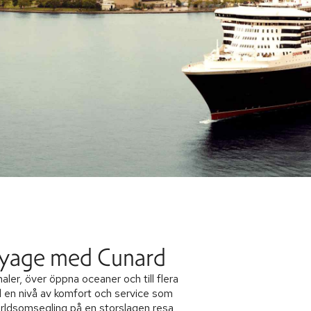
oyage med Cunard
aler, över öppna oceaner och till flera
d en nivå av komfort och service som
världsomsegling på en storslagen resa