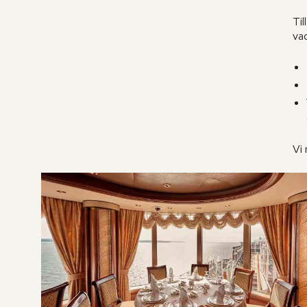
Til
va
Vi 