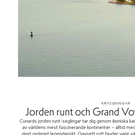
KRYSSNINGAR
Jorden runt och Grand V
Cunards jorden runt-seglingar tar dig genom ikoniska kan
av världens mest fascinerande kontinenter – alltid me
gjort rederiet legendariskt. Oavsett rutt bjuder varje 