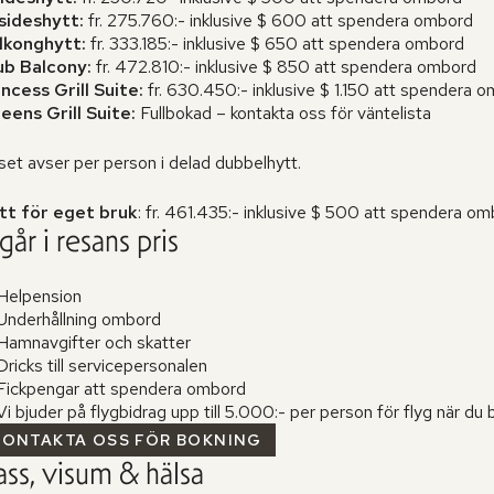
sideshytt:
fr. 275.760:- inklusive $ 600 att spendera ombord
lkonghytt:
fr. 333.185:- inklusive $ 650 att spendera ombord
ub Balcony:
fr. 472.810:- inklusive $ 850 att spendera ombord
incess Grill Suite:
fr. 630.450:- inklusive $ 1.150 att spendera 
eens Grill Suite:
Fullbokad – kontakta oss för väntelista
set avser per person i delad dubbelhytt.
tt för eget bruk
: fr. 461.435:- inklusive $ 500 att spendera o
går i resans pris
Helpension
Underhållning ombord
Hamnavgifter och skatter
ricks till servicepersonalen
Fickpengar att spendera ombord
i bjuder på flygbidrag upp till 5.000:- per person för flyg när du 
KONTAKTA OSS FÖR BOKNING
ass, visum & hälsa