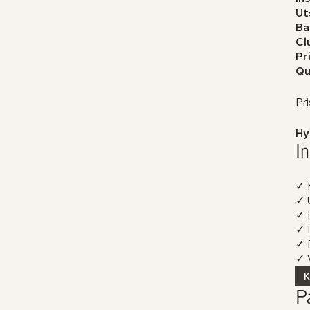
Ut
Ba
Cl
Pr
Qu
Pri
Hy
In
✓ 
✓ 
✓ 
✓ D
✓ 
✓ V
P