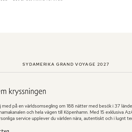
SYDAMERIKA GRAND VOYAGE 2027
m kryssningen
lj med på en världsomsegling om 188 nätter med besök i 37 länd
namakanalen och hela vägen till Köpenhamn. Med 15 exklusiva A
sonliga service upplever du världen nära, autentiskt och i lugnt t
rtyg