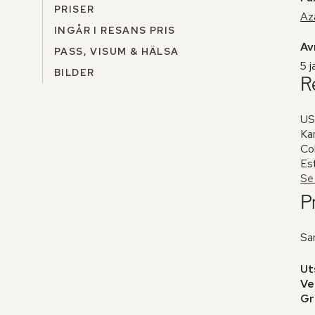
PRISER
Az
INGÅR I RESANS PRIS
Av
PASS, VISUM & HÄLSA
5 j
BILDER
R
USA
Ka
Col
Es
Se 
Pr
Sa
Ut
Ve
Gr