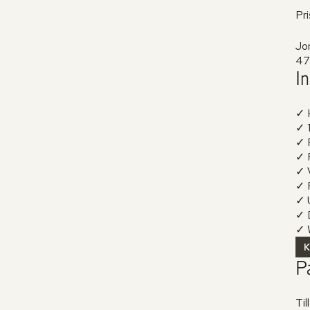
Pri
Jo
47 
In
✓ 
✓ 1
✓ 
✓ P
✓ V
✓ 
✓ 
✓ D
✓ 
P
Til