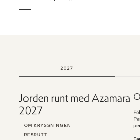
2027
Jorden runt med Azamara
O
2027
Fö
Pa
per
OM KRYSSNINGEN
RESRUTT
Fa