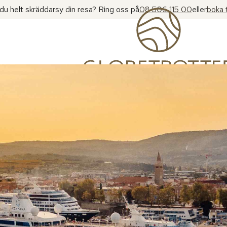
l du helt skräddarsy din resa? Ring oss på
08 506 115 00
eller
boka 