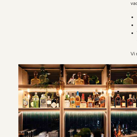
va
Vi 