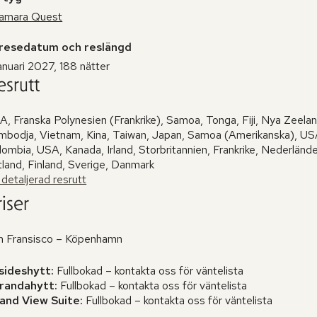
amara Quest
resedatum och reslängd
anuari 2027, 188 nätter
esrutt
, Franska Polynesien (Frankrike), Samoa, Tonga, Fiji, Nya Zeelan
mbodja, Vietnam, Kina, Taiwan, Japan, Samoa (Amerikanska), USA
ombia, USA, Kanada, Irland, Storbritannien, Frankrike, Nederländ
tland, Finland, Sverige, Danmark
detaljerad resrutt
iser
n Fransisco – Köpenhamn
sideshytt:
Fullbokad – kontakta oss för väntelista
randahytt:
Fullbokad – kontakta oss för väntelista
and View Suite:
Fullbokad – kontakta oss för väntelista