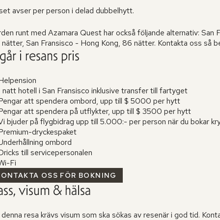
set avser per person i delad dubbelhytt.
rden runt med Azamara Quest har också följande alternativ: San F
nätter, San Fransisco - Hong Kong, 86 nätter. Kontakta oss så be
går i resans pris
Helpension
 natt hotell i San Fransisco inklusive transfer till fartyget
Pengar att spendera ombord, upp till $ 5000 per hytt
engar att spendera på utflykter, upp till $ 3500 per hytt
i bjuder på flygbidrag upp till 5.000:- per person när du bokar kr
Premium-dryckespaket
Underhållning ombord
ricks till servicepersonalen
Wi-Fi
KONTAKTA OSS FÖR BOKNING
ass, visum & hälsa
l denna resa krävs visum som ska sökas av resenär i god tid. Kont