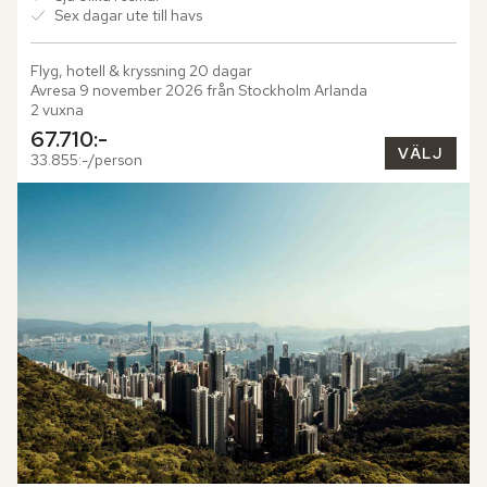
Sex dagar ute till havs
Flyg, hotell & kryssning 20 dagar

Avresa 9 november 2026 från Stockholm Arlanda

2 vuxna
67.710:-
VÄLJ
33.855:-/person