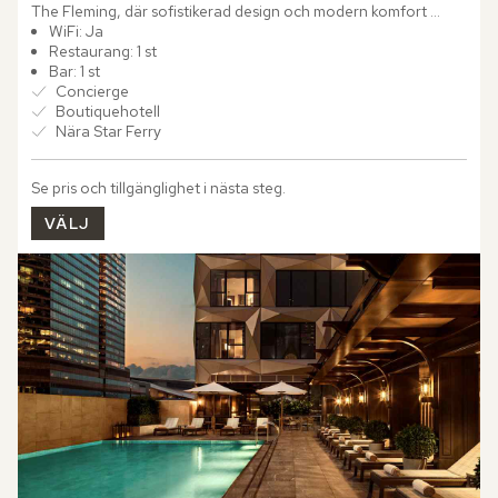
The Fleming, där sofistikerad design och modern komfort 
möter den pulserande energin i Wan Chai. The Fleming bryter 
WiFi: Ja
mot den...
Restaurang: 1 st
Bar: 1 st
Concierge
Boutiquehotell
Nära Star Ferry
Se pris och tillgänglighet i nästa steg.
VÄLJ