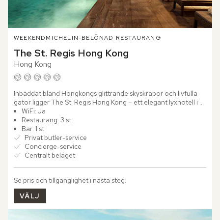
WEEKEND
MICHELIN-BELÖNAD RESTAURANG
The St. Regis Hong Kong
Hong Kong
Inbäddat bland Hongkongs glittrande skyskrapor och livfulla 
gator ligger The St. Regis Hong Kong – ett elegant lyxhotell i 
det exklusiva Wan Chai-distriktet. Hotellet är den...
WiFi: Ja
Restaurang: 3 st
Bar: 1 st
Privat butler-service
Concierge-service
Centralt beläget
Se pris och tillgänglighet i nästa steg.
VÄLJ