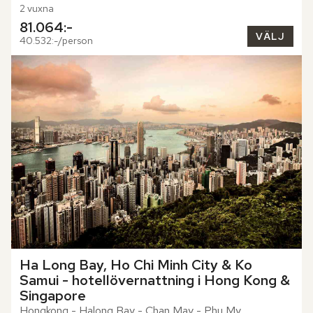
2 vuxna
81.064:-
VÄLJ
40.532:-/person
Ha Long Bay, Ho Chi Minh City & Ko 
Samui - hotellövernattning i Hong Kong & 
Singapore
Hongkong - Halong Bay - Chan May - Phu My