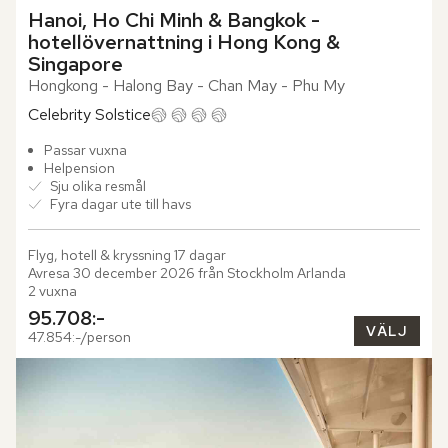
Hanoi, Ho Chi Minh & Bangkok - 
hotellövernattning i Hong Kong & 
Singapore
Hongkong - Halong Bay - Chan May - Phu My
Celebrity Solstice
Passar vuxna
Helpension
Sju olika resmål
Fyra dagar ute till havs
Flyg, hotell & kryssning 17 dagar

Avresa 30 december 2026 från Stockholm Arlanda

2 vuxna
95.708:-
VÄLJ
47.854:-/person