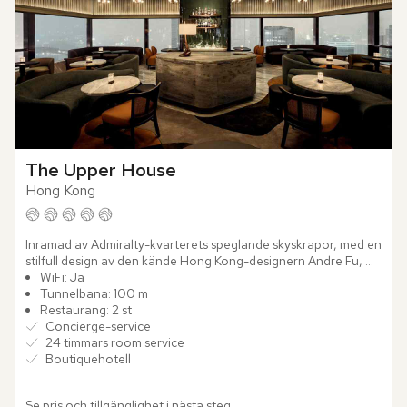
The Upper House
Hong Kong
Inramad av Admiralty-kvarterets speglande skyskrapor, med en 
stilfull design av den kände Hong Kong-designern Andre Fu, 
finner du det exklusiva The Upper House. Hotellet är...
WiFi: Ja
Tunnelbana: 100 m
Restaurang: 2 st
Concierge-service
24 timmars room service
Boutiquehotell
Se pris och tillgänglighet i nästa steg.