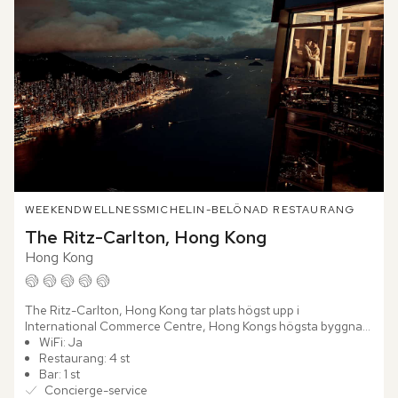
WEEKEND
WELLNESS
MICHELIN-BELÖNAD RESTAURANG
The Ritz-Carlton, Hong Kong
Hong Kong
The Ritz-Carlton, Hong Kong tar plats högst upp i 
International Commerce Centre, Hong Kongs högsta byggnad. 
Hotellet vilar ovanför Elements Shopping Mall och ger direkt 
WiFi: Ja
tillgång...
Restaurang: 4 st
Bar: 1 st
Concierge-service