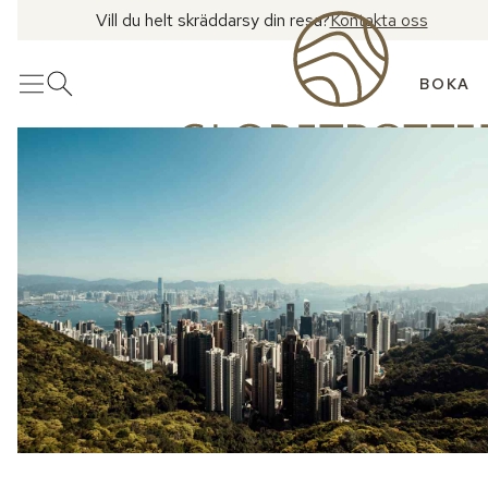
Vill du helt skräddarsy din resa?
Kontakta oss
BOKA
Meny
Öppna sök