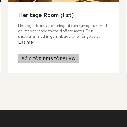
Heritage Room (1 st)
Heritage Room är ett elegant och rymligt rum med 
en imponerande takhöjd på tre meter. Den 
smakfulla inredningen inkluderar en ångbastu, 
vilket tillför en extra dimension av avkoppling. Det 
Läs mer
stora vardagsrummet pryds av ett vidsträckt 
fönster som släpper in ett generöst flöde av 
naturligt ljus och bjuder på en fantastisk utsikt.
SÖK FÖR PRISFÖRSLAG