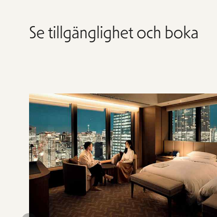
Se tillgänglighet och boka
Hoppa
över
rumslistan