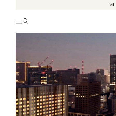
Vil
Meny
Öppna sök
Se fler bilder