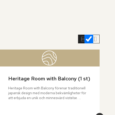
Heritage Room with Balcony (1 st)
Heritage Room with Balcony förenar traditionell 
japansk design med moderna bekvämligheter för 
att erbjuda en unik och minnesvärd vistelse. 
Rummet har en egen balkong, tillgänglig via 
eleganta glasdörrar, och erbjuder en underbar 
utsikt över hotellets lummiga trädgårdar.