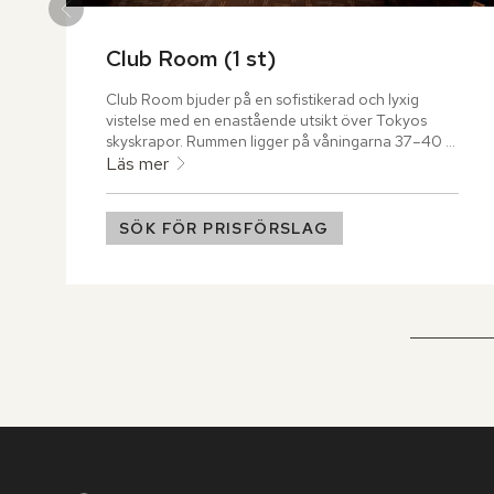
Club Room (1 st)
Club Room bjuder på en sofistikerad och lyxig 
vistelse med en enastående utsikt över Tokyos 
skyskrapor. Rummen ligger på våningarna 37–40 
och erbjuder dygnet runt-tillgång till hotellets 
Läs mer
exklusiva Club Lounge. Rummets design är både 
stilren och funktionell, med ett imponerande stort 
fönster som förser dig med en fantastisk 
SÖK FÖR PRISFÖRSLAG
panoramavy över staden.