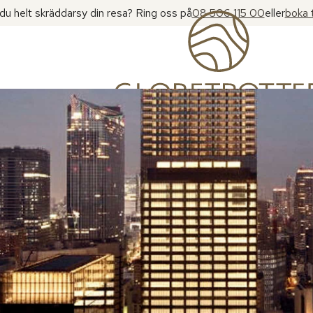
l du helt skräddarsy din resa? Ring oss på
08 506 115 00
eller
boka 