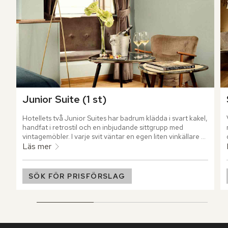
Junior Suite (1 st)
Hotellets två Junior Suites har badrum klädda i svart kakel, 
handfat i retrostil och en inbjudande sittgrupp med 
vintagemöbler. I varje svit väntar en egen liten vinkällare 
med italienska och internationella viner, vilket gör 
Läs mer
vinupplevelsen till en naturlig del av vistelsen.
SÖK FÖR PRISFÖRSLAG