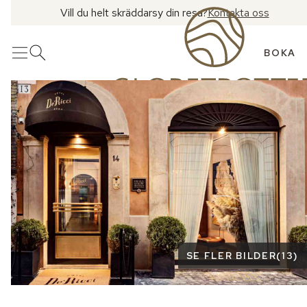
Vill du helt skräddarsy din resa?
Kontakta oss
BOKA
Meny
Öppna sök
Se fler bilder
SE FLER BILDER
(
13
)