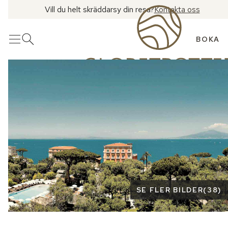
Vill du helt skräddarsy din resa?
Kontakta oss
BOKA
Meny
Öppna sök
Se fler bilder
SE FLER BILDER
(
38
)