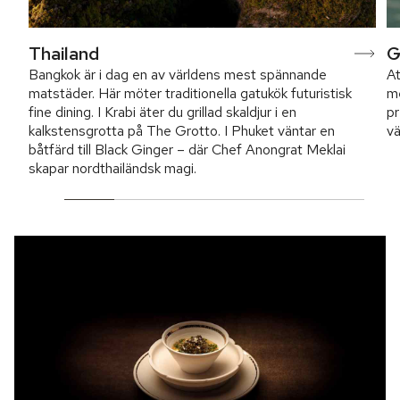
Thailand
G
Bangkok är i dag en av världens mest spännande
At
matstäder. Här möter traditionella gatukök futuristisk
me
fine dining. I Krabi äter du grillad skaldjur i en
pr
kalkstensgrotta på The Grotto. I Phuket väntar en
v
båtfärd till Black Ginger – där Chef Anongrat Meklai
skapar nordthailändsk magi.