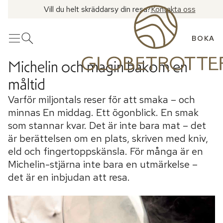
Vill du helt skräddarsy din resa?
Kontakta oss
BOKA
Meny
Öppna sök
Michelin och magin bakom en
måltid
Varför miljontals reser för att smaka – och
minnas En middag. Ett ögonblick. En smak
som stannar kvar. Det är inte bara mat – det
är berättelsen om en plats, skriven med kniv,
eld och fingertoppskänsla. För många är en
Michelin-stjärna inte bara en utmärkelse –
det är en inbjudan att resa.