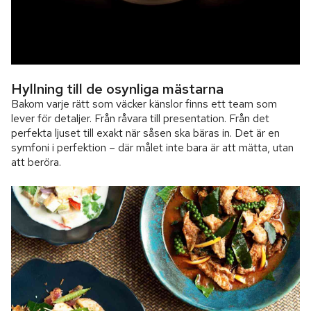
Hyllning till de osynliga mästarna
Bakom varje rätt som väcker känslor finns ett team som
lever för detaljer. Från råvara till presentation. Från det
perfekta ljuset till exakt när såsen ska bäras in. Det är en
symfoni i perfektion – där målet inte bara är att mätta, utan
att beröra.