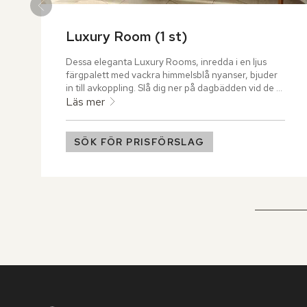
Luxury Room (1 st)
Dessa eleganta Luxury Rooms, inredda i en ljus 
färgpalett med vackra himmelsblå nyanser, bjuder 
in till avkoppling. Slå dig ner på dagbädden vid de 
stora golv-till-tak-fönstren och låt blicken vila på 
Läs mer
den frodiga trädgården som breder ut sig utanför.
SÖK FÖR PRISFÖRSLAG