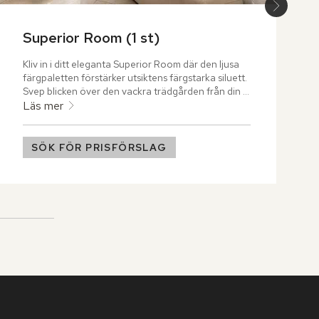
Superior Room (1 st)
Kliv in i ditt eleganta Superior Room där den ljusa 
färgpaletten förstärker utsiktens färgstarka siluett. 
Svep blicken över den vackra trädgården från din 
privata balkong eller terrass och låt lugnet infinna 
Läs mer
sig.
SÖK FÖR PRISFÖRSLAG