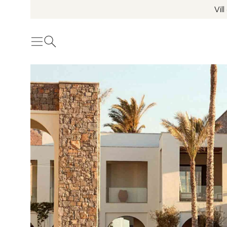
Vil
Meny
Öppna sök
Se fler bilder