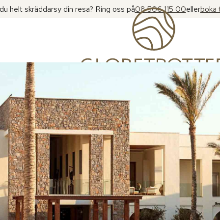
l du helt skräddarsy din resa? Ring oss på
08 506 115 00
eller
boka 