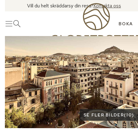
Vill du helt skräddarsy din resa?
Kontakta oss
BOKA
Meny
Öppna sök
Se fler bilder
SE FLER BILDER
(
10
)