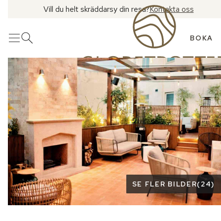
Vill du helt skräddarsy din resa?
Kontakta oss
BOKA
Meny
Öppna sök
Se fler bilder
SE FLER BILDER
(
24
)