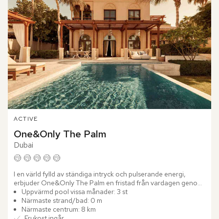
ACTIVE
One&Only The Palm
Dubai
I en värld fylld av ständiga intryck och pulserande energi, 
erbjuder One&Only The Palm en fristad från vardagen genom 
sofistikerad elegans och fullständig avskildhet. Med sitt läge...
Uppvärmd pool vissa månader: 3 st
Närmaste strand/bad: 0 m
Närmaste centrum: 8 km
Frukost ingår