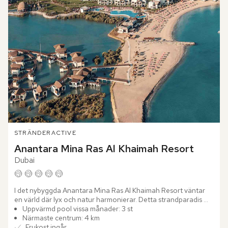
STRÄNDER
ACTIVE
Anantara Mina Ras Al Khaimah Resort
Dubai
I det nybyggda Anantara Mina Ras Al Khaimah Resort väntar 
en värld där lyx och natur harmonierar. Detta strandparadis 
ligger på en privat halvö med en gyllene sandstrand och 
Uppvärmd pool vissa månader: 3 st
bjuder...
Närmaste centrum: 4 km
Frukost ingår