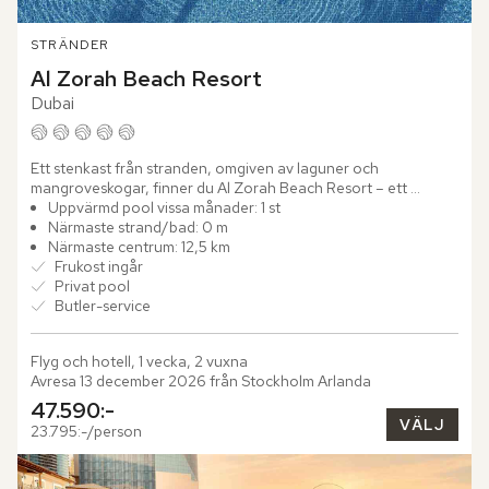
STRÄNDER
Al Zorah Beach Resort
Dubai
Ett stenkast från stranden, omgiven av laguner och 
mangroveskogar, finner du Al Zorah Beach Resort – ett 
modernistiskt designhotell ritat av den prisbelönte arkitekten 
Uppvärmd pool vissa månader: 1 st
Piero...
Närmaste strand/bad: 0 m
Närmaste centrum: 12,5 km
Frukost ingår
Privat pool
Butler-service
Flyg och hotell, 1 vecka, 2 vuxna
Avresa 13 december 2026 från Stockholm Arlanda
47.590:-
VÄLJ
23.795:-/person