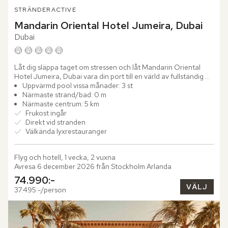
STRÄNDER
ACTIVE
Mandarin Oriental Hotel Jumeira, Dubai
Dubai
Låt dig släppa taget om stressen och låt Mandarin Oriental 
Hotel Jumeira, Dubai vara din port till en värld av fullständig 
harmoni. Här vid strandens kant och bara ett stenkast...
Uppvärmd pool vissa månader: 3 st
Närmaste strand/bad: 0 m
Närmaste centrum: 5 km
Frukost ingår
Direkt vid stranden
Välkända lyxrestauranger
Flyg och hotell, 1 vecka, 2 vuxna
Avresa 6 december 2026 från Stockholm Arlanda
74.990:-
VÄLJ
37.495:-/person