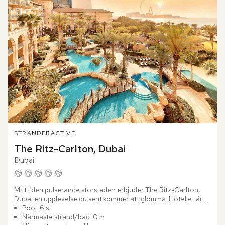
STRÄNDER
ACTIVE
The Ritz-Carlton, Dubai
Dubai
Mitt i den pulserande storstaden erbjuder The Ritz-Carlton, 
Dubai en upplevelse du sent kommer att glömma. Hotellet är 
beläget i Marina District och ger dig tillgång till shopping,...
Pool: 6 st
Närmaste strand/bad: 0 m