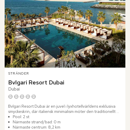
STRÄNDER
Bvlgari Resort Dubai
Dubai
Bvlgari Resort Dubai är en juvel i lyxhotellvärldens exklusiva 
smyckeskrin, där italiensk minimalism möter den traditionellt 
extravaganta Mellanöstern. Med sitt läge på en privat ö...
Pool: 2 st
Närmaste strand/bad: 0 m
Närmaste centrum: 8,2 km