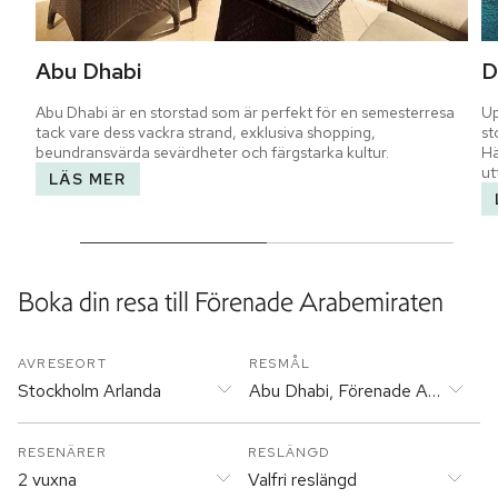
Abu Dhabi
D
Abu Dhabi är en storstad som är perfekt för en semesterresa 
Up
tack vare dess vackra strand, exklusiva shopping, 
st
beundransvärda sevärdheter och färgstarka kultur.
Hä
ut
LÄS MER
Boka din resa till
Förenade Arabemiraten
AVRESEORT
RESMÅL
Stockholm Arlanda
Abu Dhabi, Förenade Arabemira
RESENÄRER
RESLÄNGD
2 vuxna
Valfri reslängd