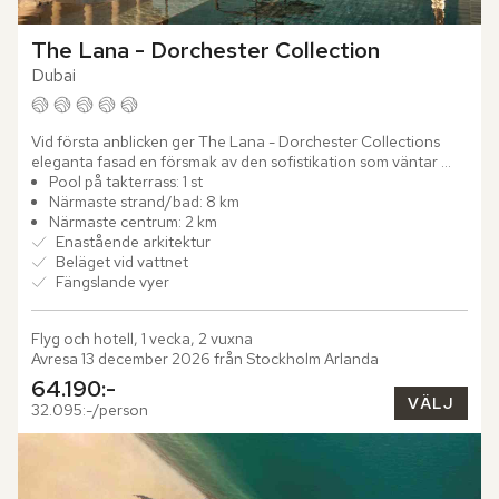
The Lana - Dorchester Collection
Dubai
Vid första anblicken ger The Lana - Dorchester Collections 
eleganta fasad en försmak av den sofistikation som väntar 
inuti. Steg för steg uppenbarar sig en värld av omsorgsfullt...
Pool på takterrass: 1 st
Närmaste strand/bad: 8 km
Närmaste centrum: 2 km
Enastående arkitektur
Beläget vid vattnet
Fängslande vyer
Flyg och hotell, 1 vecka, 2 vuxna
Avresa 13 december 2026 från Stockholm Arlanda
64.190:-
VÄLJ
32.095:-/person