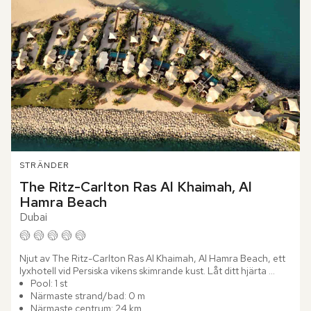
STRÄNDER
The Ritz-Carlton Ras Al Khaimah, Al 
Hamra Beach
Dubai
Njut av The Ritz-Carlton Ras Al Khaimah, Al Hamra Beach, ett 
lyxhotell vid Persiska vikens skimrande kust. Låt ditt hjärta 
sjunga i takt med vågornas brus när du träder in i detta...
Pool: 1 st
Närmaste strand/bad: 0 m
Närmaste centrum: 24 km