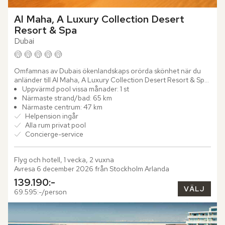
Al Maha, A Luxury Collection Desert 
Resort & Spa
Dubai
Omfamnas av Dubais ökenlandskaps orörda skönhet när du 
anländer till Al Maha, A Luxury Collection Desert Resort & Spa. 
Bli en del av Dubai Desert Conservation Reserve och njut av...
Uppvärmd pool vissa månader: 1 st
Närmaste strand/bad: 65 km
Närmaste centrum: 47 km
Helpension ingår
Alla rum privat pool
Concierge-service
Flyg och hotell, 1 vecka, 2 vuxna
Avresa 6 december 2026 från Stockholm Arlanda
139.190:-
VÄLJ
69.595:-/person