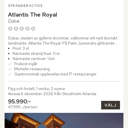
STRÄNDER
ACTIVE
Atlantis The Royal
Dubai
Dubai, staden av gyllene drömmar, välkomnar ett nytt ikoniskt 
landmärke: Atlantis The Royal. På Palm Jumeirahs glittrande 
strandlinje tronar detta palats av modern lyx och elegans,...
Pool: 3 st
Närmaste strand/bad: 0 m
Närmaste centrum: 1 km
Frukost ingår
Michelin restaurang
Gastronomisk upplevelse med 17 restauranger
Flyg och hotell, 1 vecka, 2 vuxna
Avresa 6 december 2026 från Stockholm Arlanda
95.990:-
VÄLJ
47.995:-/person