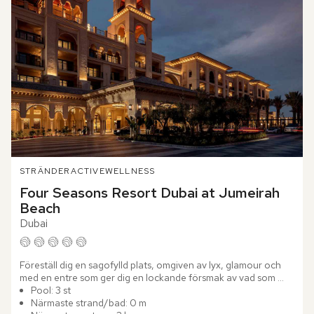
STRÄNDER
ACTIVE
WELLNESS
Four Seasons Resort Dubai at Jumeirah 
Beach
Dubai
Föreställ dig en sagofylld plats, omgiven av lyx, glamour och 
med en entre som ger dig en lockande försmak av vad som 
väntar. Välkommen till Four Seasons Resort Dubai at 
Pool: 3 st
Jumeirah...
Närmaste strand/bad: 0 m