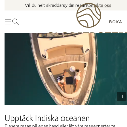
Vill du helt skräddarsy din resa?
Kontakta oss
BOKA
Meny
Öppna sök
Upptäck Indiska oceanen
Planera resan på egen hand eller låt våra reseexperter ta