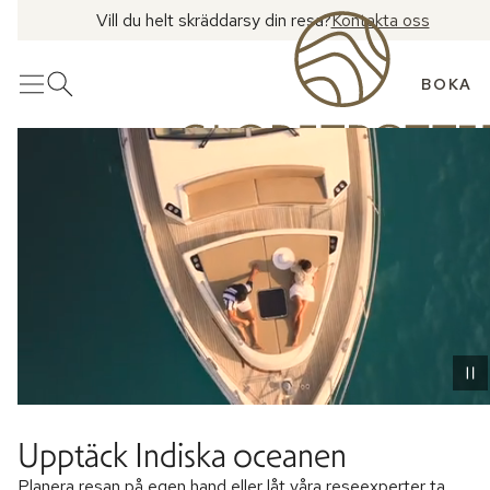
Vill du helt skräddarsy din resa?
Kontakta oss
BOKA
Meny
Öppna sök
Upptäck Indiska oceanen
Planera resan på egen hand eller låt våra reseexperter ta