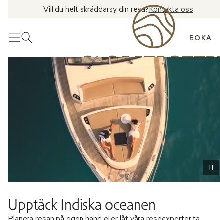
Vill du helt skräddarsy din resa?
Kontakta oss
BOKA
Meny
Öppna sök
Upptäck Indiska oceanen
Planera resan på egen hand eller låt våra reseexperter ta